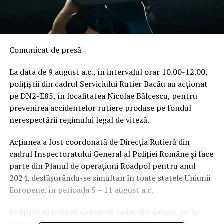
Comunicat de presă
La data de 9 august a.c., în intervalul orar 10.00-12.00,
polițiștii din cadrul Serviciului Rutier Bacău au acționat
pe DN2-E85, în localitatea Nicolae Bălcescu, pentru
prevenirea accidentelor rutiere produse pe fondul
nerespectării regimului legal de viteză.
Acțiunea a fost coordonată de Direcția Rutieră din
cadrul Inspectoratului General al Poliției Române și face
parte din Planul de operațiuni Roadpol pentru anul
2024, desfășurându-se simultan în toate statele Uniunii
Europene, în perioada 5 – 11 august a.c.
Polițiștii au utilizat aparatele radar din dotare, iar în