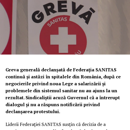
PHARMACEUTICALS, ROPHARMA, SANTA SA, SLAVIA
sancțiune contravențională în valoare de
5.000 de lei
,
PHARM, TERAPIA – O COMPANIE SUN PHARMA, TIS
conform prevederilor Legii nr. 171/2010 privind
PHARMACEUTICAL, VIM SPECTRUM, ZENTIVA.
stabilirea și sancționarea contravențiilor silvice.
Totodată, a fost dispusă măsura complementară a
confiscării unei cantități de
338 de kilograme de trufe
,
evaluate la
81.120 de lei
.
Urmează verificări privind utilizarea
câinilor pentru identificarea
Greva generală declanșată de Federația SANITAS
continuă și astăzi în spitalele din România, după ce
trufelor
negocierile privind noua Lege a salarizării și
problemele din sistemul sanitar nu au ajuns la un
Polițiștii au anunțat că, în perioada următoare,
rezultat. Sindicaliștii acuză Guvernul că a întrerupt
specialiștii din cadrul Biroului pentru Protecția
dialogul și nu a răspuns notificării privind
Animalelor vor efectua controale privind respectarea
declanșarea protestului.
legislației referitoare la deținerea și utilizarea câinilor de
urmă folosiți la identificarea trufelor.
Liderii Federației SANITAS susțin că decizia de a