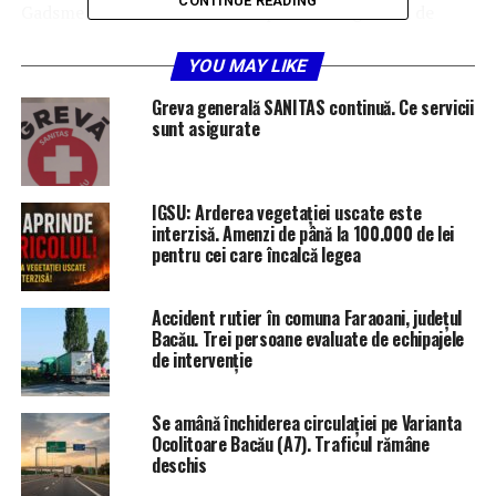
CONTINUE READING
Gadsme este cea mai avansată platformă globală de
publicitate in-game,
concepută pentru industriile de gaming și e-sport. Cu
YOU MAY LIKE
peste 1750 jocuri în
Greva generală SANITAS continuă. Ce servicii
portofoliu, din care peste 450 de jocuri relevante pentru
sunt asigurate
piețele europene,
platforma oferă advertiserilor posibilitatea de a afișa
nativ reclame în jocuri,
IGSU: Arderea vegetației uscate este
fără a întrerupe în vreun fel experiența jucătorului.
interzisă. Amenzi de până la 100.000 de lei
Formatele de publicitate
pentru cei care încalcă legea
disponibile sunt de tip imagine, video sau audio.
Campaniile publicitare in-
Accident rutier în comuna Faraoani, județul
game pot fi distribuite în funcție de geolocație, vârstă,
Bacău. Trei persoane evaluate de echipajele
sex sau interese și
de intervenție
categorii de jocuri.
Se amână închiderea circulației pe Varianta
Parteneriat strategic în 25 de piețe din Europa și
Ocolitoare Bacău (A7). Traficul rămâne
Asia
deschis