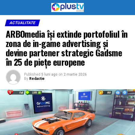
ACTUALITATE
ARBOmedia își extinde portofoliul în
zona de in-game advertising și
devine partener strategic Gadsme
în 25 de piețe europene
Published
5 luni ago
on
2 martie 2026
By
Redactie