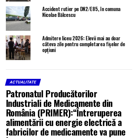
ARBOmedia devine partenerul strategic al platformei
Accident rutier pe DN2/E85, în comuna
Gadsme în 25 de piețe locale
Nicolae Bălcescu
din Europa, Caucaz și Asia Centrală: România, Ungaria,
Cehia, Slovacia, Lituania,
Letonia, Estonia, Slovenia, Croația, Bosnia și
Admitere liceu 2026: Elevii mai au doar
Herțegovina, Serbia, Muntenegru,
câteva zile pentru completarea fișelor de
Kosovo, Macedonia de Nord, Albania, Bulgaria, Grecia,
opțiuni
Ucraina, Republica Moldova,
Georgia, Armenia, Kazahstan, Uzbekistan, Kârgâzstan și
Tadjikistan.
ACTUALITATE
Această extindere marchează un pas important pentru
Patronatul Producătorilor
ARBOmedia, care își
diversifică oferta și răspunde astfel unei cereri tot mai
Industriali de Medicamente din
mari pentru soluții inovatoare
România (PRIMER):“Întreruperea
de comunicare adresate publicului din mediul gaming –
alimentării cu energie electrică a
unul dintre cele mai dinamice
fabricilor de medicamente va pune
și în creștere segmente ale industriei digitale.