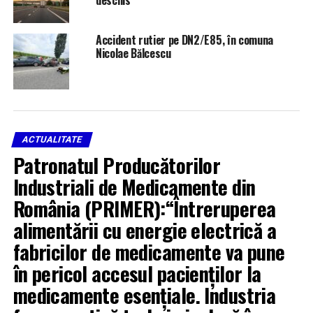
Accident rutier pe DN2/E85, în comuna
Nicolae Bălcescu
RELATED TOPICS:
BACĂU
CENTRUL DE TRANSFUZII BACĂU
DONARE SÂNGE
DONATORI DE SÂNGE
SĂNĂTATE
STIRILE PLUS TV BACAU
STOCURI DE SÂNGE
TRANSFUZIE SÂNGE
UP NEXT
ACTUALITATE
Incendiu în comuna Poduri, sat Bucșești: trei locuințe
Patronatul Producătorilor
afectate. Intervenție a pompierilor din Bacău
Industriali de Medicamente din
DON'T MISS
Un autoturism s-a răsturnat într-o prăpastie în Agăș. O
România (PRIMER):“Întreruperea
persoană a ajuns la spital
alimentării cu energie electrică a
fabricilor de medicamente va pune
în pericol accesul pacienților la
medicamente esențiale. Industria