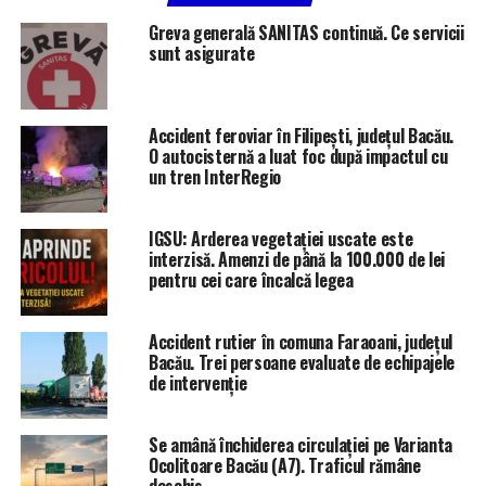
spun că aleg să doneze din dorința de a ajuta persoanele
Greva generală SANITAS continuă. Ce servicii
aflate în suferință. Atât donatorii aflați la prima
sunt asigurate
experiență, cât și cei care donează periodic consideră că
gestul lor poate face diferența pentru pacienții care au
nevoie de sânge.
Accident feroviar în Filipești, județul Bacău.
O autocisternă a luat foc după impactul cu
Autoritățile medicale încurajează persoanele eligibile să
un tren InterRegio
doneze în mod regulat, subliniind că fiecare donare
poate contribui la salvarea mai multor vieți și la
IGSU: Arderea vegetației uscate este
menținerea unui stoc suficient pentru toate grupele
interzisă. Amenzi de până la 100.000 de lei
sanguine.
pentru cei care încalcă legea
Accident rutier în comuna Faraoani, județul
Bacău. Trei persoane evaluate de echipajele
de intervenție
Se amână închiderea circulației pe Varianta
Ocolitoare Bacău (A7). Traficul rămâne
deschis