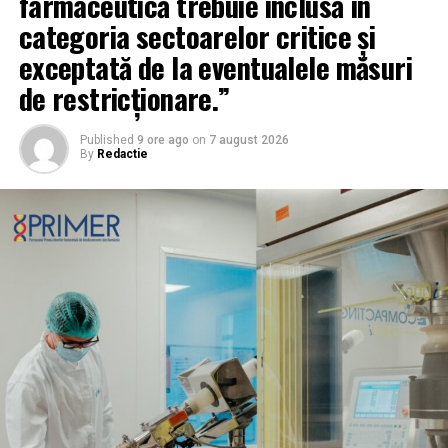
farmaceutică trebuie inclusă în
categoria sectoarelor critice și
exceptată de la eventualele măsuri
de restricționare.”
Published
9 ore ago
on
7 august 2026
By
Redactie