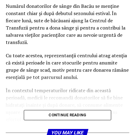
Numărul donatorilor de sânge din Bacău se menține
constant chiar și după debutul sezonului estival. În
fiecare lună, sute de băcăuani ajung la Centrul de
Transfuzii pentru a dona sânge și pentru a contribui la
salvarea vieților pacienților care au nevoie urgentă de
transfuzii.
Cu toate acestea, reprezentanții centrului atrag atenția
că există perioade în care stocurile pentru anumite
grupe de sânge scad, motiv pentru care donarea rămâne
esențială pe tot parcursul anului.
În contextul temperaturilor ridicate din această
perioadă, medicii le recomandă donatorilor să fie bine
hidratați înainte și după donare, să consume alimente
ușoare și să evite expunerea prelungită la soare sau
CONTINUE READING
efortul fizic intens imediat după procedură.
Mulți dintre cei care trec pragul Centrului de Transfuzii
YOU MAY LIKE