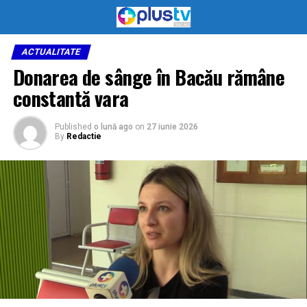
ACTUALITATE
Donarea de sânge în Bacău rămâne
constantă vara
Published
o lună ago
on
27 iunie 2026
By
Redactie