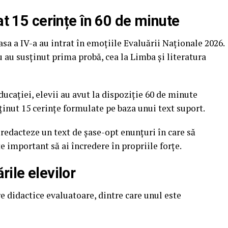
at 15 cerințe în 60 de minute
clasa a IV-a au intrat în emoțiile Evaluării Naționale 2026.
u au susținut prima probă, cea la Limba și literatura
ucației, elevii au avut la dispoziție 60 de minute
ținut 15 cerințe formulate pe baza unui text suport.
ă redacteze un text de șase-opt enunțuri în care să
 important să ai încredere în propriile forțe.
rile elevilor
e didactice evaluatoare, dintre care unul este