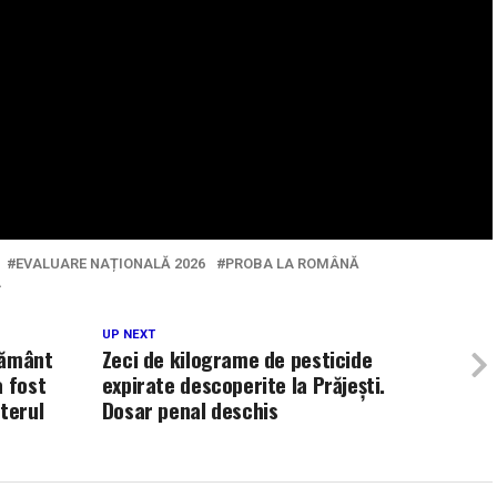
EVALUARE NAȚIONALĂ 2026
PROBA LA ROMÂNĂ
A
UP NEXT
pământ
Zeci de kilograme de pesticide
a fost
expirate descoperite la Prăjești.
terul
Dosar penal deschis