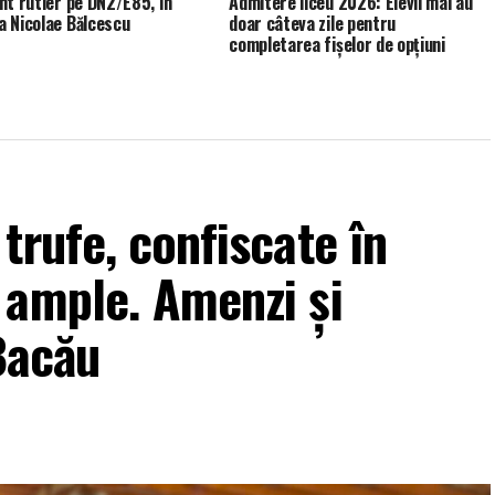
nt rutier pe DN2/E85, în
Admitere liceu 2026: Elevii mai au
 Nicolae Bălcescu
doar câteva zile pentru
completarea fișelor de opțiuni
trufe, confiscate în
 ample. Amenzi și
 Bacău