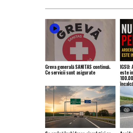
Greva generală SANITAS continuă.
IGSU: 
Ce servicii sunt asigurate
este i
100.00
încalc