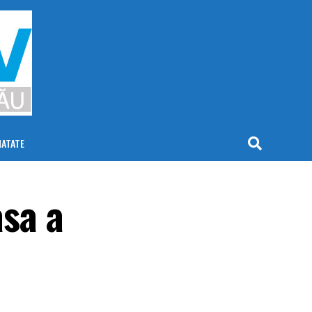
NATATE
asa a