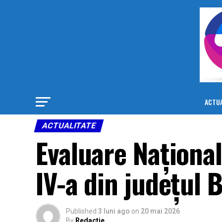
ACTUA
ACTUALITATE
Evaluare Național
IV-a din județul 
Published
3 luni ago
on
20 mai 2026
By
Redactie