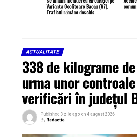
Se amână închiderea circulației pe
Accide
Varianta Ocolitoare Bacău (A7).
comuna
Traficul rămâne deschis
ACTUALITATE
338 de kilograme de 
urma unor controale
verificări în județul
Published
3 zile ago
on
4 august 2026
By
Redactie