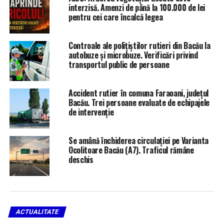
interzisă. Amenzi de până la 100.000 de lei
Evaluarea psihologică a candidaților se va desfășura
pentru cei care încalcă legea
până la data de 4 august 2026, iar etapele concursului
de admitere organizat de Academia de Poliție „Alexandru
Controale ale polițiștilor rutieri din Bacău la
Ioan Cuza” sunt programate astfel:
autobuze și microbuze. Verificări privind
transportul public de persoane
12–19 august 2026 – evaluarea performanței fizice;
22 august 2026 – proba scrisă de verificare a
cunoștințelor;
Accident rutier în comuna Faraoani, județul
Bacău. Trei persoane evaluate de echipajele
27 august – 14 septembrie 2026 – examinarea medicală;
de intervenție
15 septembrie 2026 – afișarea rezultatelor finale.
Persoanele interesate trebuie să îndeplinească toate
condițiile legale și criteriile specifice de recrutare,
Se amână închiderea circulației pe Varianta
Ocolitoare Bacău (A7). Traficul rămâne
inclusiv cele privind studiile, aptitudinile medicale,
deschis
psihologice și fizice, precum și conduita
corespunzătoare exercitării profesiei de polițist.
Informații complete privind condițiile de recrutare,
calendarul admiterii, documentele necesare și
ACTUALITATE
formularele de înscriere sunt disponibile pe site-ul