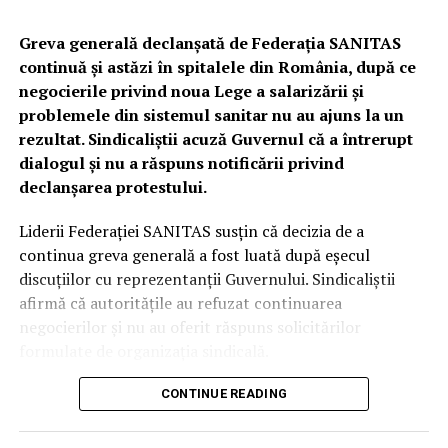
Urmează verificări privind utilizarea
câinilor pentru identificarea
Greva generală declanșată de Federația SANITAS
continuă și astăzi în spitalele din România, după ce
trufelor
negocierile privind noua Lege a salarizării și
problemele din sistemul sanitar nu au ajuns la un
Polițiștii au anunțat că, în perioada următoare,
rezultat. Sindicaliștii acuză Guvernul că a întrerupt
specialiștii din cadrul Biroului pentru Protecția
dialogul și nu a răspuns notificării privind
Animalelor vor efectua controale privind respectarea
declanșarea protestului.
legislației referitoare la deținerea și utilizarea câinilor de
urmă folosiți la identificarea trufelor.
Liderii Federației SANITAS susțin că decizia de a
continua greva generală a fost luată după eșecul
În cazul în care vor fi descoperite abateri, vor fi dispuse
discuțiilor cu reprezentanții Guvernului. Sindicaliștii
măsurile legale prevăzute de legislația în vigoare.
afirmă că autoritățile au refuzat continuarea
negocierilor și nu au oferit răspuns solicitărilor
Recomandările polițiștilor
formulate de organizația sindicală.
Autoritățile reamintesc că:
Serviciile medicale esențiale sunt
CONTINUE READING
asigurate
comercializarea produselor nelemnoase din fondul