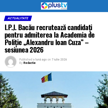
ACTUALITATE
I.P.J. Bacău recrutează candidați
pentru admiterea la Academia de
Poliție „Alexandru Ioan Cuza” –
sesiunea 2026
Published
o lună ago
on
7 iulie 2026
By
Redactie