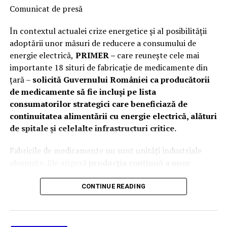
Comunicat de presă
În contextul actualei crize energetice și al posibilității
adoptării unor măsuri de reducere a consumului de
energie electrică,
PRIMER –
care reuneşte cele mai
importante 18 situri de fabricaţie de medicamente din
ţară –
solicită Guvernului României ca producătorii
de medicamente să fie incluși pe lista
consumatorilor strategici care beneficiază de
continuitatea alimentării cu energie electrică, alături
de spitale și celelalte infrastructuri critice.
Fabricile de medicamente nu sunt unități industriale
obișnuite. Ele asigură
producția continuă a unor
medicamente esențiale utilizate zilnic de milioane
de pacienți români și de spitalele din toată țara
.
CONTINUE READING
Continuitatea alimentării cu energie electrică
reprezintă o
condiție indispensabilă pentru
desfășurarea proceselor de fabricație
în condiții de