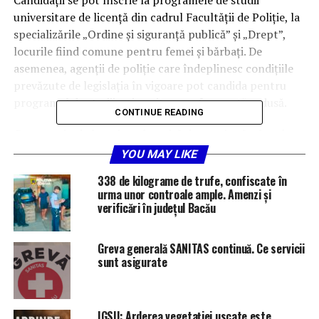
universitare de licență din cadrul Facultății de Poliție, la
specializările „Ordine și siguranță publică” și „Drept”,
locurile fiind comune pentru femei și bărbați. De
asemenea, agenții de poliție care îndeplinesc condițiile
prevăzute de legislația în vigoare pot candida pentru
programul de studii universitare cu frecvență redusă.
CONTINUE READING
Cererea-tip de înscriere, însoțită de consimțământul
privind solicitarea extrasului de pe cazierul judiciar, se
YOU MAY LIKE
transmite exclusiv în format electronic, până la data de
338 de kilograme de trufe, confiscate în
24 iulie 2026, la adresa de e-mail a Serviciului Resurse
urma unor controale ample. Amenzi și
Umane din cadrul Inspectoratului de Poliție Județean
verificări în județul Bacău
Bacău.
Greva generală SANITAS continuă. Ce servicii
Dosarele complete de recrutare se depun la sediul
sunt asigurate
Inspectoratului de Poliție Județean Bacău, până la data
de 6 august 2026, în zilele lucrătoare, în intervalul orar
08.00–16.00.
IGSU: Arderea vegetației uscate este