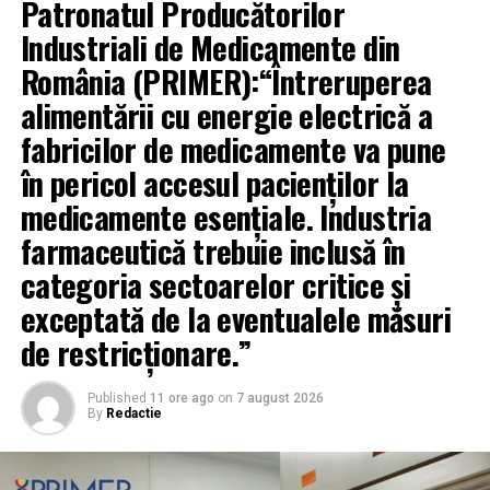
Patronatul Producătorilor
Inspectoratului de Poliție Județean Bacău, în secțiunea
Industriali de Medicamente din
Carieră – Admitere instituții de învățământ, precum și
România (PRIMER):“Întreruperea
pe site-ul Academiei de Poliție „Alexandru Ioan Cuza”.
alimentării cu energie electrică a
RELATED TOPICS:
fabricilor de medicamente va pune
ACADEMIA DE POLIȚIE ALEXANDRU IOAN CUZA
ADMITERE ACADEMIA DE POLIȚIE 2026
IPJ BACĂU
în pericol accesul pacienților la
RECRUTARE IPJ BACĂU
STIRILE PLUS TV BACAU
medicamente esențiale. Industria
UP NEXT
farmaceutică trebuie inclusă în
Bărbat reținut de polițiști după ce ar fi omorât un câine
categoria sectoarelor critice și
DON'T MISS
Bărbat urmărit internațional, depistat de polițiștii de
exceptată de la eventualele măsuri
investigații criminale
de restricționare.”
Published
11 ore ago
on
7 august 2026
By
Redactie