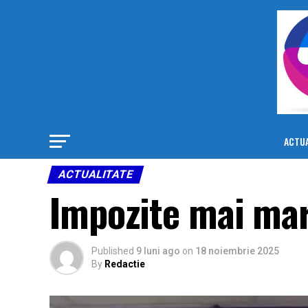
ACTUA
ACTUALITATE
Impozite mai mar
Published
9 luni ago
on
18 noiembrie 2025
By
Redactie