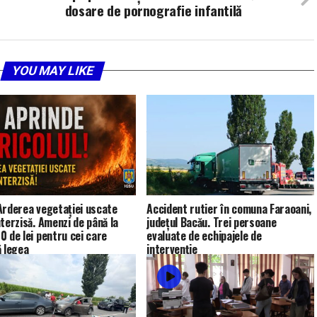
dosare de pornografie infantilă
YOU MAY LIKE
Arderea vegetației uscate
Accident rutier în comuna Faraoani,
nterzisă. Amenzi de până la
județul Bacău. Trei persoane
0 de lei pentru cei care
evaluate de echipajele de
ă legea
intervenție