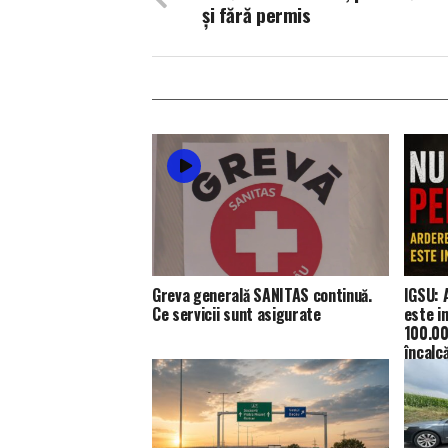
și fără permis
Greva generală SANITAS continuă.
IGSU: 
Ce servicii sunt asigurate
este i
100.00
încalc