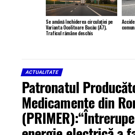
Se amână închiderea circulației pe
Accide
Varianta Ocolitoare Bacău (A7).
comuna
Traficul rămâne deschis
ACTUALITATE
Patronatul Producător
Medicamente din Ro
(PRIMER):“Întreruper
energie electrică a f