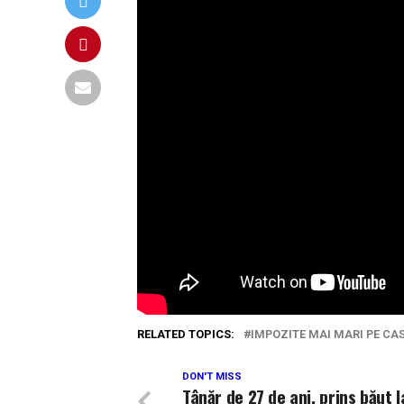
RELATED TOPICS:
IMPOZITE MAI MARI PE CAS
DON'T MISS
Tânăr de 27 de ani, prins băut l