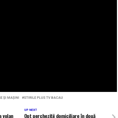
E ȘI MAȘINI
STIRILE PLUS TV BACAU
UP NEXT
a volan
Opt percheziții domiciliare în două