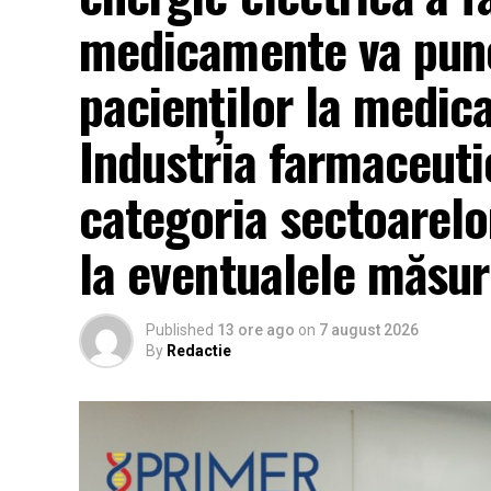
medicamente va pune
pacienților la medic
Industria farmaceutic
categoria sectoarelor
la eventualele măsuri
Published
13 ore ago
on
7 august 2026
By
Redactie