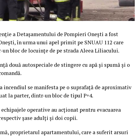
rvenție a Detașamentului de Pompieri Onești a fost
 Onești, în urma unui apel primit pe SNUAU 112 care
-un bloc de locuințe de pe strada Aleea Liliacului.
ență două autospeciale de stingere cu apă și spumă și o
 comandă.
ca incendiul se manifesta pe o suprafață de aproximativ
at la parter, dintr-un bloc de tipul P+4.
 echipajele operative au acționat pentru evacuarea
espectiv șase adulți și doi copii.
imă, proprietarul apartamentului, care a suferit arsuri