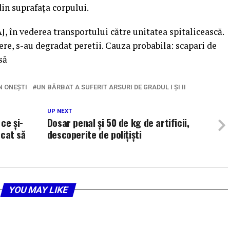
din suprafața corpului.
J, în vederea transportului către unitatea spitalicească.
ere, s-au degradat peretii. Cauza probabila: scapari de
să
N ONEȘTI
UN BĂRBAT A SUFERIT ARSURI DE GRADUL I ȘI II
UP NEXT
 ce și-
Dosar penal și 50 de kg de artificii,
rcat să
descoperite de polițiști
YOU MAY LIKE