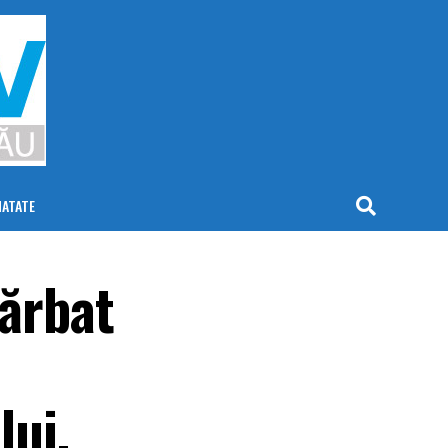
NATATE
bărbat
lui.