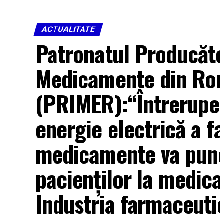
ACTUALITATE
Patronatul Producător
Medicamente din Ro
(PRIMER):“Întreruper
energie electrică a f
medicamente va pune
pacienților la medic
Industria farmaceutic