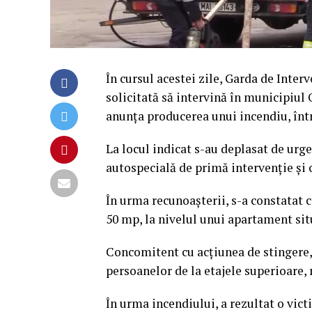
În cursul acestei zile, Garda de Inte
solicitată să intervină în municipiul
anunța producerea unui incendiu, într
La locul indicat s-au deplasat de urg
autospecială de primă intervenție și
În urma recunoașterii, s-a constatat 
50 mp, la nivelul unui apartament situ
Concomitent cu acțiunea de stingere,
persoanelor de la etajele superioare, r
În urma incendiului, a rezultat o vict