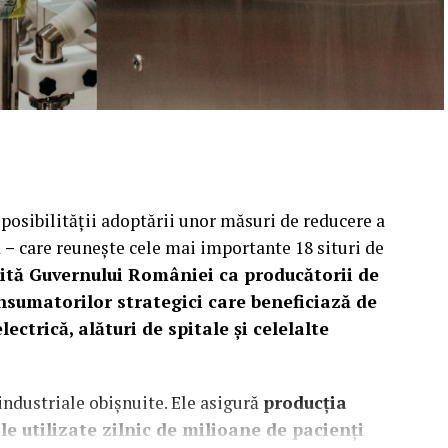
l posibilității adoptării unor măsuri de reducere a
 –
care reuneşte cele mai importante 18 situri de
cită Guvernului României ca producătorii de
nsumatorilor strategici care beneficiază de
ectrică, alături de spitale și celelalte
ndustriale obișnuite. Ele asigură
producția
 utilizate zilnic de milioane de pacienți