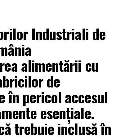
ilor Industriali de
mânia
ea alimentării cu
abricilor de
 în pericol accesul
amente esențiale.
ă trebuie inclusă în