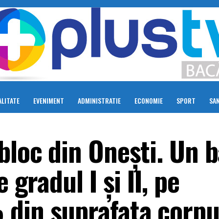
LITATE
EVENIMENT
ADMINISTRATIE
ECONOMIE
SPORT
SA
bloc din Onești. Un 
 gradul I și II, pe
din suprafața corpu