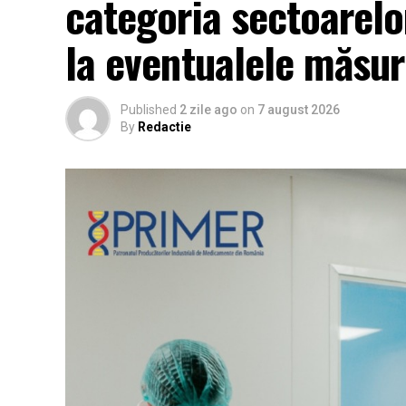
categoria sectoarelor
la eventualele măsuri
Published
2 zile ago
on
7 august 2026
By
Redactie