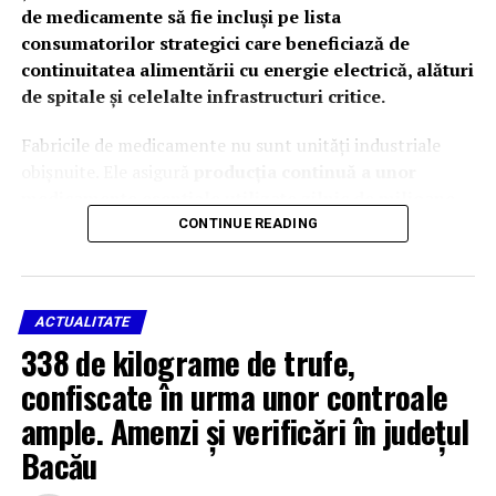
de medicamente să fie incluși pe lista
consumatorilor strategici care beneficiază de
continuitatea alimentării cu energie electrică, alături
de spitale și celelalte infrastructuri critice.
Fabricile de medicamente nu sunt unități industriale
obișnuite. Ele asigură
producția continuă a unor
medicamente esențiale utilizate zilnic de milioane
de pacienți români și de spitalele din toată țara
.
CONTINUE READING
Continuitatea alimentării cu energie electrică
reprezintă o
condiție indispensabilă pentru
desfășurarea proceselor de fabricație
în condiții de
ACTUALITATE
siguranță și în conformitate cu standardele europene de
338 de kilograme de trufe,
Bună Practică de Fabricație (GMP).
confiscate în urma unor controale
Întreruperea alimentării cu energie electrică, chiar și
ample. Amenzi și verificări în județul
pentru perioade scurte, poate compromite procese
Bacău
tehnologice aflate în desfășurare, poate conduce la
pierderea unor loturi întregi de medicamente și materii