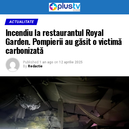
ACTUALITATE
Incendiu la restaurantul Royal
Garden. Pompierii au găsit o victimă
carbonizată
Published
1 an ago
on
12 aprilie 2025
By
Redactie