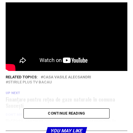
RELATED TOPICS:
CASA VASILE ALECSANDRI
STIRILE PLUS TV BACAU
UP NEXT
Finanțare pentru rețea de gaze naturale în comuna
Saucești
CONTINUE READING
DON'T MISS
Polițiștii continuă acțiunile informativ-preventive în
rândul conducătorilor auto
YOU MAY LIKE