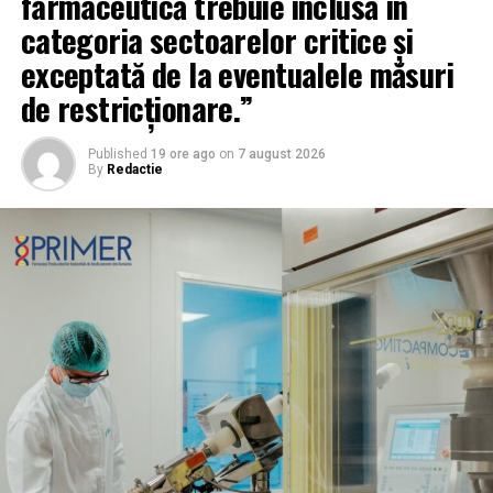
farmaceutică trebuie inclusă în
categoria sectoarelor critice și
exceptată de la eventualele măsuri
de restricționare.”
Published
19 ore ago
on
7 august 2026
By
Redactie