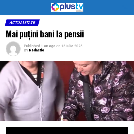
ACTUALITATE
Mai puțini bani la pensii
Published
1 an ago
on
16 iulie 2025
By
Redactie