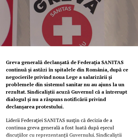
stabilirea și sancționarea contravențiilor silvice.
Totodată, a fost dispusă măsura complementară a
confiscării unei cantități de
338 de kilograme de trufe
,
evaluate la
81.120 de lei
.
Urmează verificări privind utilizarea
câinilor pentru identificarea
Greva generală declanșată de Federația SANITAS
continuă și astăzi în spitalele din România, după ce
trufelor
negocierile privind noua Lege a salarizării și
problemele din sistemul sanitar nu au ajuns la un
Polițiștii au anunțat că, în perioada următoare,
rezultat. Sindicaliștii acuză Guvernul că a întrerupt
specialiștii din cadrul Biroului pentru Protecția
dialogul și nu a răspuns notificării privind
Animalelor vor efectua controale privind respectarea
declanșarea protestului.
legislației referitoare la deținerea și utilizarea câinilor de
urmă folosiți la identificarea trufelor.
Liderii Federației SANITAS susțin că decizia de a
continua greva generală a fost luată după eșecul
În cazul în care vor fi descoperite abateri, vor fi dispuse
discuțiilor cu reprezentanții Guvernului. Sindicaliștii
măsurile legale prevăzute de legislația în vigoare.