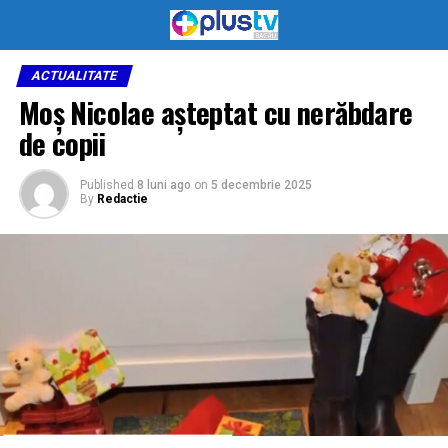
ACTUALITATE
Moș Nicolae așteptat cu nerăbdare
de copii
Published
8 luni ago
on
5 decembrie 2025
By
Redactie