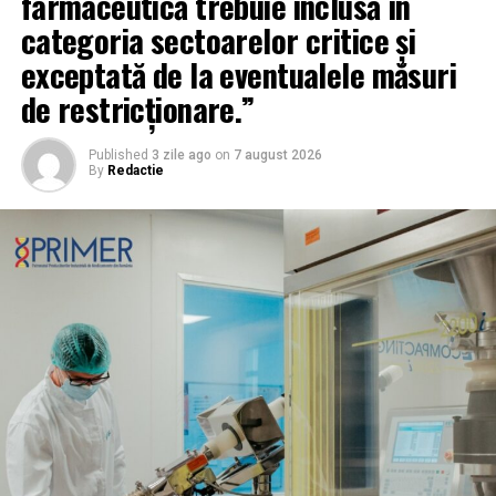
farmaceutică trebuie inclusă în
categoria sectoarelor critice și
exceptată de la eventualele măsuri
de restricționare.”
Published
3 zile ago
on
7 august 2026
By
Redactie