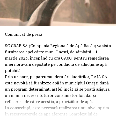
Comunicat de presă
SC CRAB SA (Compania Regională de Apă Bacău) va sista
furnizarea apei către mun. Onești, de sâmbătă – 11
martie 2023, începând cu ora 09.00, pentru remedierea
unei noi avarii depistate pe conducta de aducțiune apă
potabilă.
Prin urmare, pe parcursul derulării lucrărilor, RAJA SA
este nevoită să furnizeze apă în municipiul Onești după
un program determinat, astfel încât să se poată asigura
un minim necesar tuturor consumatorilor, dar și
refacerea, de către aceștia, a proviziilor de apă.
În consecință, este necesară realizarea unui nivel optim
în rezervoarerele de apă aferente Complexului de