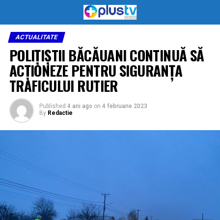
ACTUALITATE
POLIȚIȘTII BĂCĂUANI CONTINUĂ SĂ
ACŢIONEZE PENTRU SIGURANŢA
TRAFICULUI RUTIER
Published
4 ani ago
on
4 februarie 2023
By
Redactie