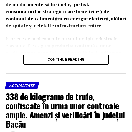
de medicamente să fie incluși pe lista
consumatorilor strategici care beneficiază de
continuitatea alimentării cu energie electrică, alături
de spitale și celelalte infrastructuri critice.
Fabricile de medicamente nu sunt unități industriale
obișnuite. Ele asigură
producția continuă a unor
medicamente esențiale utilizate zilnic de milioane
de pacienți români și de spitalele din toată țara
.
CONTINUE READING
Continuitatea alimentării cu energie electrică
reprezintă o
condiție indispensabilă pentru
desfășurarea proceselor de fabricație
în condiții de
ACTUALITATE
siguranță și în conformitate cu standardele europene de
338 de kilograme de trufe,
Bună Practică de Fabricație (GMP).
confiscate în urma unor controale
Întreruperea alimentării cu energie electrică, chiar și
ample. Amenzi și verificări în județul
pentru perioade scurte, poate compromite procese
Bacău
tehnologice aflate în desfășurare, poate conduce la
pierderea unor loturi întregi de medicamente și materii