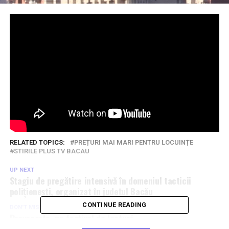
RELATED TOPICS:
PREȚURI MAI MARI PENTRU LOCUINȚE
STIRILE PLUS TV BACAU
UP NEXT
Stagiu de pregătire intensivă în domeniul tacticii
polițienești, organizat în județul Bacău
CONTINUE READING
DON'T MISS
Provocarte, un festival de lectură