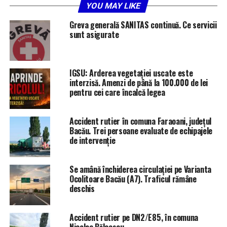
YOU MAY LIKE
Greva generală SANITAS continuă. Ce servicii
sunt asigurate
IGSU: Arderea vegetației uscate este
interzisă. Amenzi de până la 100.000 de lei
pentru cei care încalcă legea
Accident rutier în comuna Faraoani, județul
Bacău. Trei persoane evaluate de echipajele
de intervenție
Se amână închiderea circulației pe Varianta
Ocolitoare Bacău (A7). Traficul rămâne
deschis
Accident rutier pe DN2/E85, în comuna
Nicolae Bălcescu