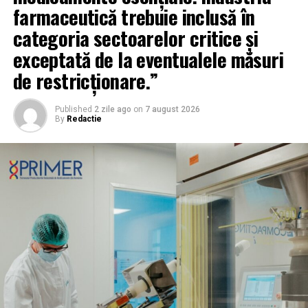
farmaceutică trebuie inclusă în
categoria sectoarelor critice și
exceptată de la eventualele măsuri
de restricționare.”
Published
2 zile ago
on
7 august 2026
By
Redactie