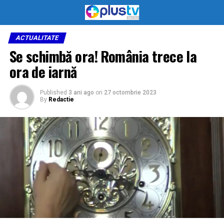
ACTUALITATE
Se schimbă ora! România trece la
ora de iarnă
Published
3 ani ago
on
27 octombrie 2023
By
Redactie