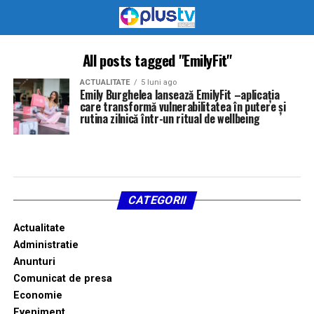
All posts tagged "EmilyFit"
ACTUALITATE
5 luni ago
Emily Burghelea lansează EmilyFit –aplicația
care transformă vulnerabilitatea în putere și
rutina zilnică într-un ritual de wellbeing
CATEGORII
Actualitate
Administratie
Anunturi
Comunicat de presa
Economie
Eveniment