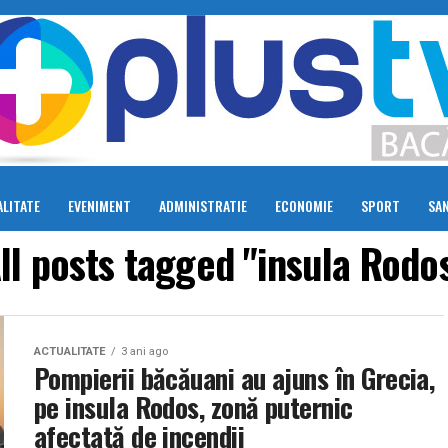
LITATE
EVENIMENT
ADMINISTRATIE
ECONOMIE
SPORT
SA
ll posts tagged "insula Rodo
ACTUALITATE
3 ani ago
Pompierii băcăuani au ajuns în Grecia,
pe insula Rodos, zonă puternic
afectată de incendii