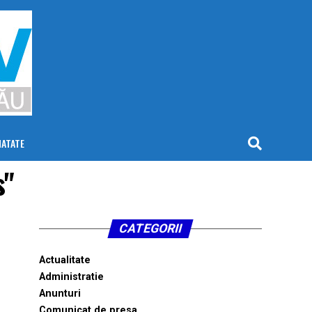
NATATE
s"
CATEGORII
Actualitate
Administratie
Anunturi
Comunicat de presa