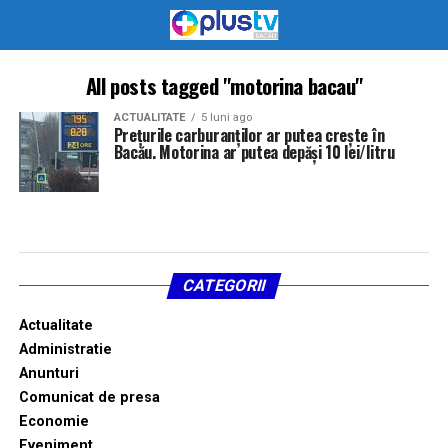
All posts tagged "motorina bacau"
ACTUALITATE
5 luni ago
Prețurile carburanților ar putea crește în
Bacău. Motorina ar putea depăși 10 lei/litru
CATEGORII
Actualitate
Administratie
Anunturi
Comunicat de presa
Economie
Eveniment