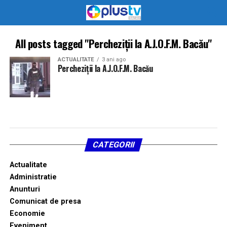
All posts tagged "Percheziții la A.J.O.F.M. Bacău"
ACTUALITATE
3 ani ago
Percheziții la A.J.O.F.M. Bacău
CATEGORII
Actualitate
Administratie
Anunturi
Comunicat de presa
Economie
Eveniment