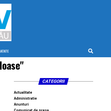
NATATE
loase"
CATEGORII
Actualitate
Administratie
Anunturi
Comunicat de presa