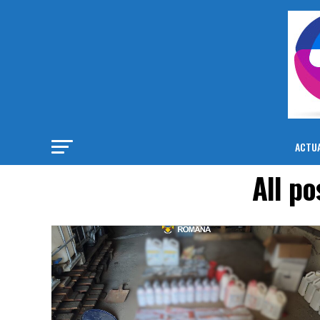
ACTUA
All p