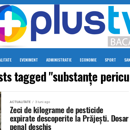
LITATE
EVENIMENT
ADMINISTRATIE
ECONOMIE
SPORT
SA
osts tagged "substanțe pericu
ACTUALITATE
3 luni ago
Zeci de kilograme de pesticide
expirate descoperite la Prăjești. Dosar
penal deschis