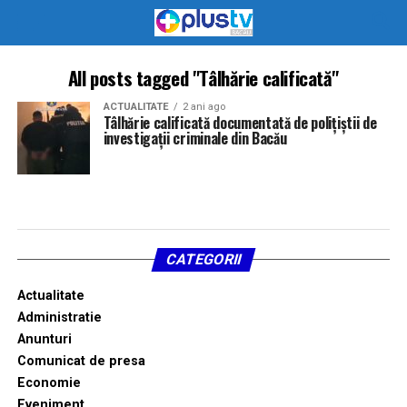
All posts tagged "Tâlhărie calificată"
ACTUALITATE
2 ani ago
Tâlhărie calificată documentată de polițiștii de
investigații criminale din Bacău
CATEGORII
Actualitate
Administratie
Anunturi
Comunicat de presa
Economie
Eveniment