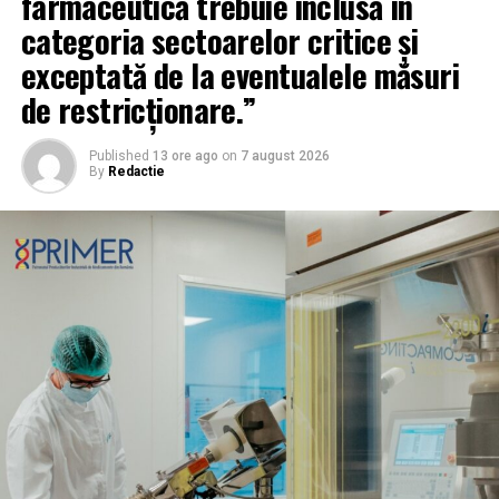
farmaceutică trebuie inclusă în
categoria sectoarelor critice și
exceptată de la eventualele măsuri
de restricționare.”
Published
13 ore ago
on
7 august 2026
By
Redactie