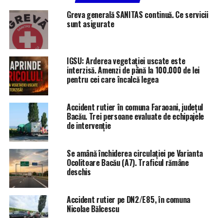
RELATED TOPICS:
BAC 2022
STIRILE PLUS TV BACAU
Greva generală SANITAS continuă. Ce servicii
sunt asigurate
UP NEXT
Bacalaureat de toamnă 2022, proba la alegere
DON'T MISS
IGSU: Arderea vegetației uscate este
Bacalaureat de toamnă 2022, proba scrisă la Limba
interzisă. Amenzi de până la 100.000 de lei
Română
pentru cei care încalcă legea
Accident rutier în comuna Faraoani, județul
Bacău. Trei persoane evaluate de echipajele
de intervenție
Se amână închiderea circulației pe Varianta
Ocolitoare Bacău (A7). Traficul rămâne
deschis
Accident rutier pe DN2/E85, în comuna
Nicolae Bălcescu