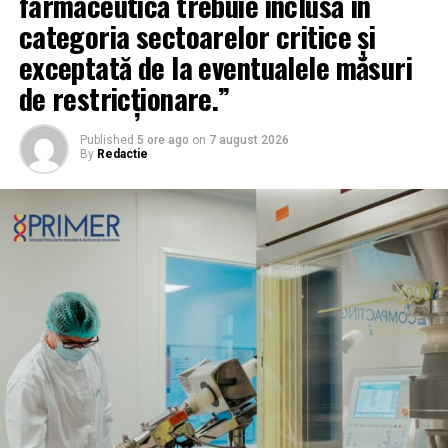
farmaceutică trebuie inclusă în
categoria sectoarelor critice și
exceptată de la eventualele măsuri
de restricționare.”
Published
5 ore ago
on
7 august 2026
By
Redactie