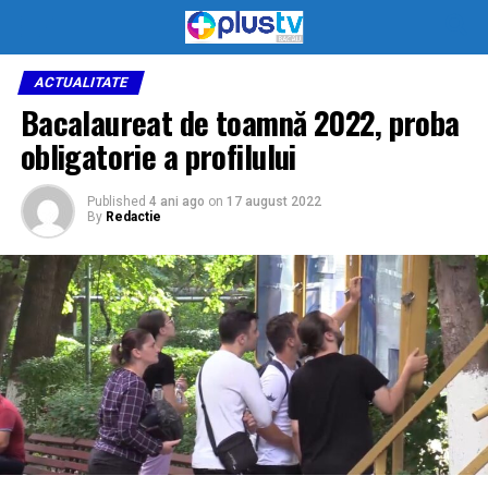
ACTUALITATE
Bacalaureat de toamnă 2022, proba
obligatorie a profilului
Published
4 ani ago
on
17 august 2022
By
Redactie