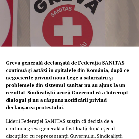
stabilirea și sancționarea contravențiilor silvice.
Totodată, a fost dispusă măsura complementară a
confiscării unei cantități de
338 de kilograme de trufe
,
evaluate la
81.120 de lei
.
Urmează verificări privind utilizarea
câinilor pentru identificarea
Greva generală declanșată de Federația SANITAS
continuă și astăzi în spitalele din România, după ce
trufelor
negocierile privind noua Lege a salarizării și
problemele din sistemul sanitar nu au ajuns la un
Polițiștii au anunțat că, în perioada următoare,
rezultat. Sindicaliștii acuză Guvernul că a întrerupt
specialiștii din cadrul Biroului pentru Protecția
dialogul și nu a răspuns notificării privind
Animalelor vor efectua controale privind respectarea
declanșarea protestului.
legislației referitoare la deținerea și utilizarea câinilor de
urmă folosiți la identificarea trufelor.
Liderii Federației SANITAS susțin că decizia de a
continua greva generală a fost luată după eșecul
În cazul în care vor fi descoperite abateri, vor fi dispuse
discuțiilor cu reprezentanții Guvernului. Sindicaliștii
măsurile legale prevăzute de legislația în vigoare.