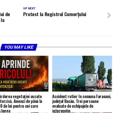
UP NEXT
ui de
Protest la Registrul Comerțului
 la
YOU MAY LIKE
Arderea vegetației uscate
Accident rutier în comuna Faraoani,
nterzisă. Amenzi de până la
județul Bacău. Trei persoane
0 de lei pentru cei care
evaluate de echipajele de
ă legea
intervenție