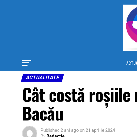
ACTUA
ACTUALITATE
Cât costă roșiile
Bacău
Published
2 ani ago
on
21 aprilie 2024
By
Redactie