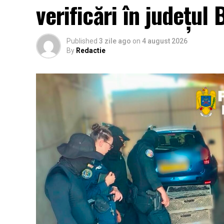
verificări în județul
Published
3 zile ago
on
4 august 2026
By
Redactie