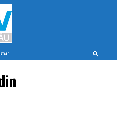
NATATE
din