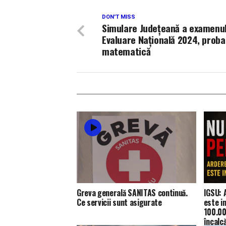
DON'T MISS
Simulare Județeană a examenul
Evaluare Națională 2024, proba
matematică
Greva generală SANITAS continuă.
IGSU: 
Ce servicii sunt asigurate
este i
100.00
încalc