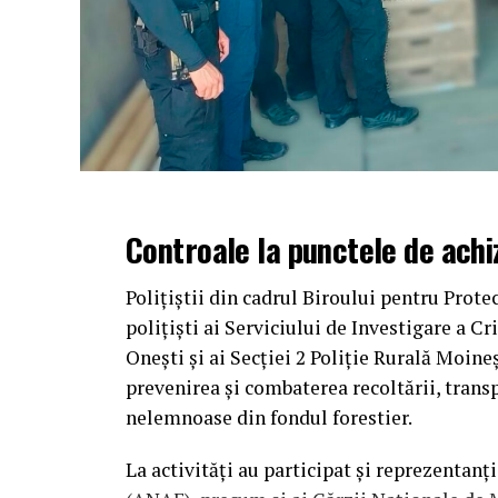
Controale la punctele de achiz
Polițiștii din cadrul Biroului pentru Prote
polițiști ai Serviciului de Investigare a Cr
Onești și ai Secției 2 Poliție Rurală Moin
prevenirea și combaterea recoltării, transp
nelemnoase din fondul forestier.
La activități au participat și reprezentan