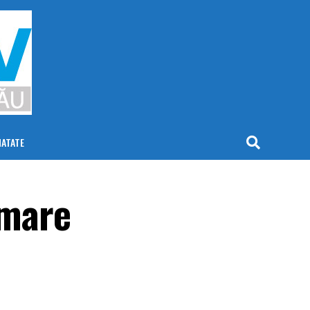
NATATE
 mare