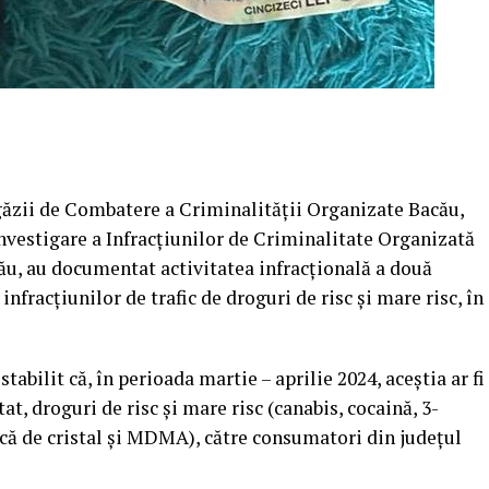
Brigăzii de Combatere a Criminalității Organizate Bacău,
nvestigare a Infracțiunilor de Criminalitate Organizată
cău, au documentat activitatea infracțională a două
nfracțiunilor de trafic de droguri de risc și mare risc, în
tabilit că, în perioada martie – aprilie 2024, aceștia ar fi
t, droguri de risc și mare risc (canabis, cocaină, 3-
ă de cristal și MDMA), către consumatori din județul