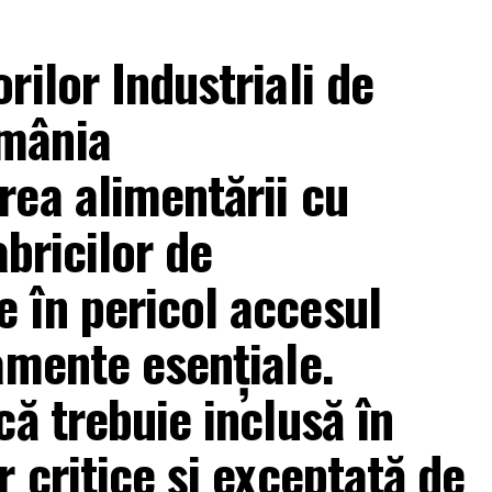
ilor Industriali de
mânia
ea alimentării cu
abricilor de
 în pericol accesul
amente esențiale.
ă trebuie inclusă în
 critice și exceptată de