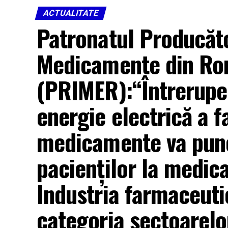
ACTUALITATE
Patronatul Producător
Medicamente din Ro
(PRIMER):“Întreruper
energie electrică a f
medicamente va pune
pacienților la medic
Industria farmaceutic
categoria sectoarelor