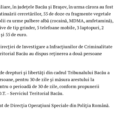
liare, în județele Bacău și Brașov, în urma cărora au fost
ntinuării cercetărilor, 55 de doze cu fragmente vegetale
 folii cu urme pulbere albă (cocaină, MDMA, amfetamină),
ive de tip grinder, 5 telefoane mobile, 3 laptopuri, 2
și 55 de euro.
Direcției de Investigare a Infracțiunilor de Criminalitate
ritorial Bacău au dispus reținerea a două persoane
 de drepturi și libertăți din cadrul Tribunalului Bacău a
rsoane, pentru 30 de zile și măsura arestului la
ntru o perioadă de 30 de zile, conform propunerii
.T. – Serviciul Teritorial Bacău.
rat de Direcția Operațiuni Speciale din Poliția Română.