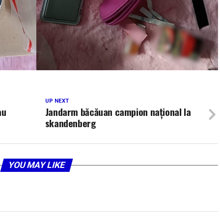
UP NEXT
au
Jandarm băcăuan campion național la
skandenberg
YOU MAY LIKE