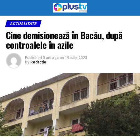
ACTUALITATE
Cine demisionează în Bacău, după
controalele în azile
Published
3 ani ago
on
19 iulie 2023
By
Redactie