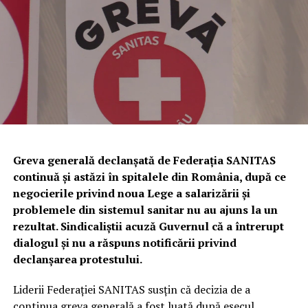
sancțiune contravențională în valoare de
5.000 de lei
,
conform prevederilor Legii nr. 171/2010 privind
stabilirea și sancționarea contravențiilor silvice.
Totodată, a fost dispusă măsura complementară a
confiscării unei cantități de
338 de kilograme de trufe
,
evaluate la
81.120 de lei
.
Urmează verificări privind utilizarea
câinilor pentru identificarea
Greva generală declanșată de Federația SANITAS
continuă și astăzi în spitalele din România, după ce
trufelor
negocierile privind noua Lege a salarizării și
problemele din sistemul sanitar nu au ajuns la un
Polițiștii au anunțat că, în perioada următoare,
rezultat. Sindicaliștii acuză Guvernul că a întrerupt
specialiștii din cadrul Biroului pentru Protecția
dialogul și nu a răspuns notificării privind
Animalelor vor efectua controale privind respectarea
declanșarea protestului.
legislației referitoare la deținerea și utilizarea câinilor de
urmă folosiți la identificarea trufelor.
Liderii Federației SANITAS susțin că decizia de a
continua greva generală a fost luată după eșecul