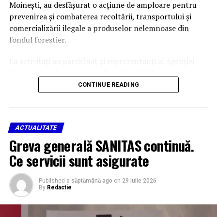
Moinești, au desfășurat o acțiune de amploare pentru
prevenirea și combaterea recoltării, transportului și
comercializării ilegale a produselor nelemnoase din
fondul forestier.
La activități au participat și reprezentanți ai Agenției
Naționale de Administrare Fiscală (ANAF), precum și ai
Gărzii Naționale de Mediu – Comisariatul Județean
CONTINUE READING
Bacău.
338 de kilograme de trufe,
ACTUALITATE
confiscate
Greva generală SANITAS continuă.
Ce servicii sunt asigurate
În cadrul acțiunii, oamenii legii au verificat opt puncte
de achiziție a trufelor, patru societăți comerciale și au
Published
o săptămână ago
on
29 iulie 2026
legitimat 17 persoane.
By
Redactie
În urma neregulilor constatate, polițiștii au aplicat o