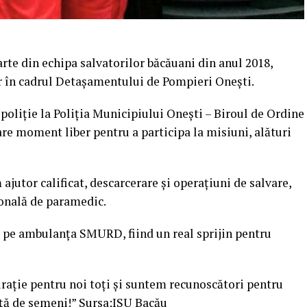
te din echipa salvatorilor băcăuani din anul 2018,
ar în cadrul Detașamentului de Pompieri Onești.
poliție la Poliția Municipiului Onești – Biroul de Ordine
care moment liber pentru a participa la misiuni, alături
 ajutor calificat, descarcerare și operațiuni de salvare,
onală de paramedic.
e pe ambulanța SMURD, fiind un real sprijin pentru
pirație pentru noi toți și suntem recunoscători pentru
ță de semeni!” Sursa:ISU Bacău