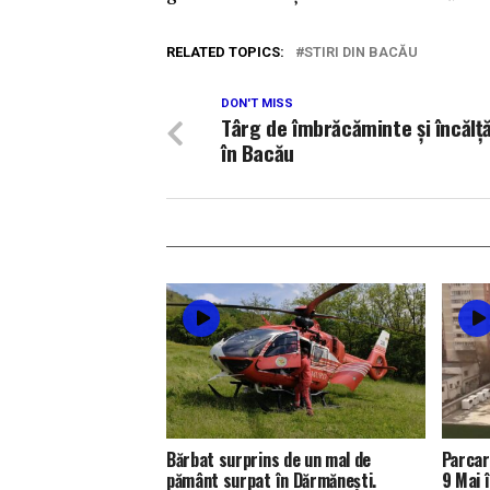
RELATED TOPICS:
STIRI DIN BACĂU
DON'T MISS
Târg de îmbrăcăminte și încălț
în Bacău
Bărbat surprins de un mal de
Parcar
pământ surpat în Dărmănești.
9 Mai 