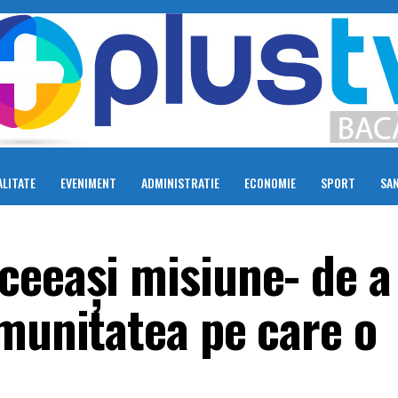
LITATE
EVENIMENT
ADMINISTRATIE
ECONOMIE
SPORT
SA
eeași misiune- de a 
omunitatea pe care o