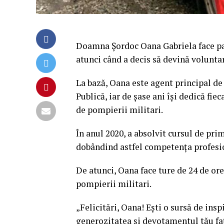
Doamna Șordoc Oana Gabriela face par
atunci când a decis să devină volunt
La bază, Oana este agent principal de 
Publică, iar de șase ani își dedică fie
de pompierii militari.
În anul 2020, a absolvit cursul de prim
dobândind astfel competența profesi
De atunci, Oana face ture de 24 de or
pompierii militari.
„Felicitări, Oana! Ești o sursă de ins
generozitatea și devotamentul tău fa