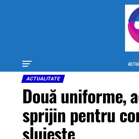
ACTUA
ACTUALITATE
Două uniforme, ac
sprijin pentru c
slujește