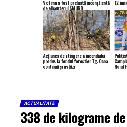
Victima a fost preluată inconștientă
12 iuni
de elicopterul SMURD
Acțiunea de stingere a incendiului
Poliți
produs la fondul forestier Tg. Ocna
Campio
continuă și astăzi
Hand F
ACTUALITATE
338 de kilograme de 