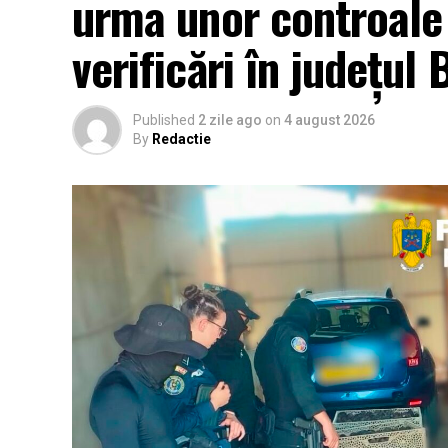
urma unor controale
verificări în județul
Published
2 zile ago
on
4 august 2026
By
Redactie