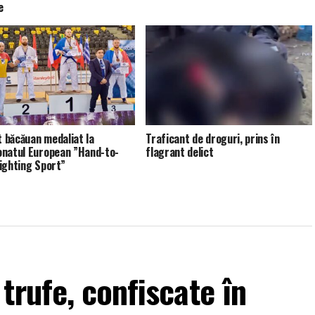
e
st băcăuan medaliat la
Traficant de droguri, prins în
natul European ”Hand-to-
flagrant delict
ighting Sport”
trufe, confiscate în