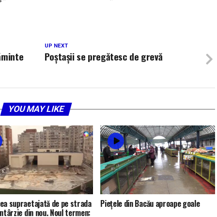
UP NEXT
ăminte
Poștașii se pregătesc de grevă
YOU MAY LIKE
ea supraetajată de pe strada
Piețele din Bacău aproape goale
întârzie din nou. Noul termen: