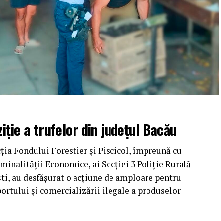
iție a trufelor din județul Bacău
cția Fondului Forestier și Piscicol, împreună cu
iminalității Economice, ai Secției 3 Poliție Rurală
ești, au desfășurat o acțiune de amploare pentru
ortului și comercializării ilegale a produselor