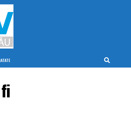
NATATE
fi