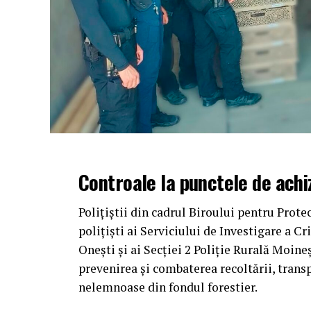
Controale la punctele de achiz
Polițiștii din cadrul Biroului pentru Prote
polițiști ai Serviciului de Investigare a Cr
Onești și ai Secției 2 Poliție Rurală Moin
prevenirea și combaterea recoltării, transp
nelemnoase din fondul forestier.