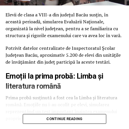
Elevii de clasa a VIII-a din județul Bacău susțin, în
această perioadă, simularea Evaluării Naționale,
organizată la nivel județean, pentru a se familiariza cu
structura și rigorile examenului care va avea loc în vară.
Potrivit datelor centralizate de Inspectoratul Școlar
Județean Bacău, aproximativ 5.200 de elevi din unitățile
de învățământ din județ participă la aceste testări.
Emoții la prima probă: Limba și
literatura română
Prima probă susținută a fost cea la Limba și literatura
română. Emoțiile nu i-au ocolit pe elevi, simularea
reprezentând un test important înaintea examenului
propriu-zis.
CONTINUE READING