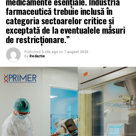
medicamente esențiale. Industria
farmaceutică trebuie inclusă în
categoria sectoarelor critice și
exceptată de la eventualele măsuri
de restricționare.”
Published
3 zile ago
on
7 august 2026
By
Redactie