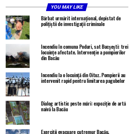
Simularea Evaluării Naționale se bazează pe programa
YOU MAY LIKE
școlară oficială și urmărește evaluarea competențelor
dobândite pe parcursul ciclului gimnazial, în special în
Bărbat urmărit internațional, depistat de
clasele V–VIII. La proba de Limba și literatura română,
polițiștii de investigații criminale
subiectele au testat înțelegerea textului, analiza literară,
redactarea unui text argumentativ și cunoștințele de
gramatică.
Incendiu în comuna Poduri, sat Bucșești: trei
locuințe afectate. Intervenție a pompierilor
din Bacău
Rezultatele vor fi comunicate în perioada 16–20
februarie și vor avea un rol orientativ. Simulările la nivel
național sunt programate pentru perioada 16–18
Incendiu la o locuință din Oituz. Pompierii au
martie, conform calendarului stabilit de Ministerul
intervenit rapid pentru limitarea pagubelor
Educației și Cercetării.
Dialog artistic peste mări: expoziție de artă
naivă la Bacău
Exerciții evacuare cutremur Bacău,