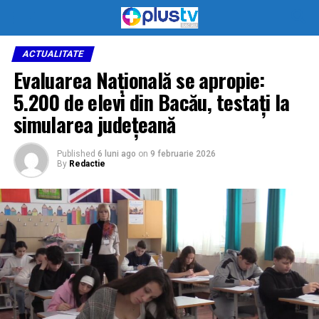
ACTUALITATE
Evaluarea Națională se apropie:
5.200 de elevi din Bacău, testați la
simularea județeană
Published
6 luni ago
on
9 februarie 2026
By
Redactie