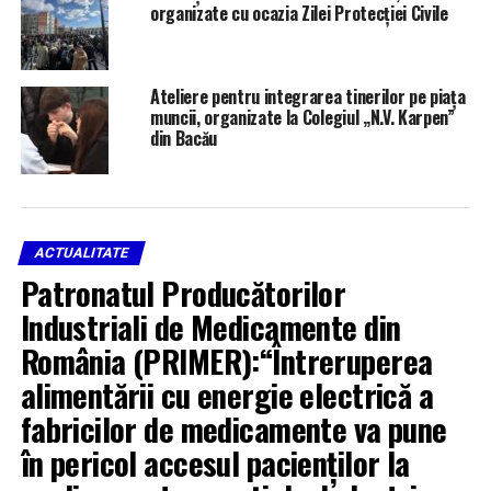
organizate cu ocazia Zilei Protecției Civile
Ateliere pentru integrarea tinerilor pe piața
muncii, organizate la Colegiul „N.V. Karpen”
din Bacău
RELATED TOPICS:
ELEVI CLASA A VIII-A BACĂU
EXAMEN EVALUARE NAȚIONALĂ 2026
PLUSTVBACAU
ACTUALITATE
REZULTATE SIMULARE
SIMULARE EVALUARE NAȚIONALĂ 2026
Patronatul Producătorilor
SUBIECTE ROMÂNĂ
Industriali de Medicamente din
UP NEXT
Două persoane și-au pierdut viața într-un incendiu
România (PRIMER):“Întreruperea
devastator în Letea Veche
alimentării cu energie electrică a
DON'T MISS
fabricilor de medicamente va pune
Furt de 195.000 lei la Bacău: 6 persoane reținute după
percheziții
în pericol accesul pacienților la