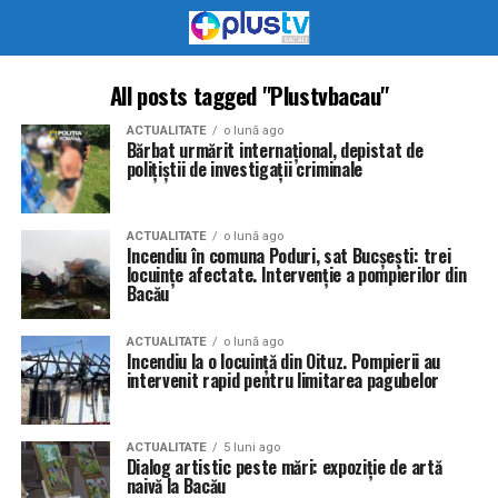
All posts tagged "Plustvbacau"
ACTUALITATE
o lună ago
Bărbat urmărit internațional, depistat de
polițiștii de investigații criminale
ACTUALITATE
o lună ago
Incendiu în comuna Poduri, sat Bucșești: trei
locuințe afectate. Intervenție a pompierilor din
Bacău
ACTUALITATE
o lună ago
Incendiu la o locuință din Oituz. Pompierii au
intervenit rapid pentru limitarea pagubelor
ACTUALITATE
5 luni ago
Dialog artistic peste mări: expoziție de artă
naivă la Bacău