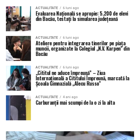
ACTUALITATE
6 luni ago
Evaluarea Națională se apropie: 5.200 de elevi
din Bacău, testați la simularea județeană
ACTUALITATE
6 luni ago
Ateliere pentru integrarea tinerilor pe piața
muncii, organizate la Colegiul „N.V. Karpen” din
Bacău
ACTUALITATE
6 luni ago
„Cititul ne aduce împreună” – Ziua
Internațională a Cititului Împreună, marcată la
Școala Gimnazială „Alecu Russo”
ACTUALITATE
4 ani ago
Carburanții mai scumpi de la o zi la alta