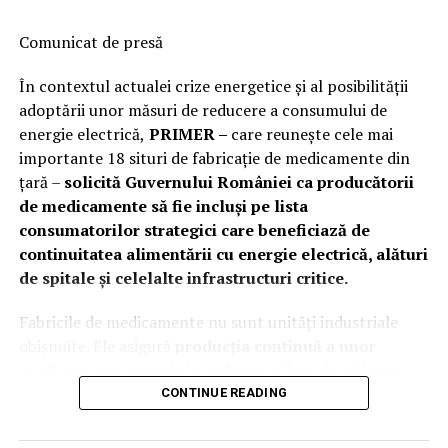
Comunicat de presă
În contextul actualei crize energetice și al posibilității
adoptării unor măsuri de reducere a consumului de
energie electrică,
PRIMER –
care reuneşte cele mai
importante 18 situri de fabricaţie de medicamente din
ţară –
solicită Guvernului României ca producătorii
de medicamente să fie incluși pe lista
consumatorilor strategici care beneficiază de
continuitatea alimentării cu energie electrică, alături
de spitale și celelalte infrastructuri critice.
Fabricile de medicamente nu sunt unități industriale
obișnuite. Ele asigură
producția continuă a unor
medicamente esențiale utilizate zilnic de milioane
de pacienți români și de spitalele din toată țara
.
CONTINUE READING
Continuitatea alimentării cu energie electrică
reprezintă o
condiție indispensabilă pentru