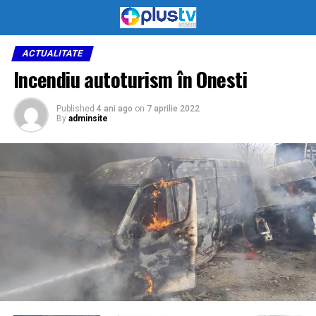
ACTUALITATE
Incendiu autoturism în Onesti
Published
4 ani ago
on
7 aprilie 2022
By
adminsite