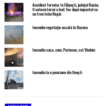
respectarea normelor.
Accident feroviar în Filipești, județul Bacău.
O autocisternă a luat foc după impactul cu
un tren InterRegio
RELATED TOPICS:
INCENDIU
UP NEXT
Incendiu vegetație uscată la Racova
Ziua porților deschise la Universitatea ,,Vasile
Alecsandri” din Bacău
DON'T MISS
Tichete sociale, cadou de Paște pentru pensionari
Incendiu casa, com. Parincea, sat Vladnic
Incendiu la o pensiune din Onești