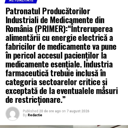
ACTUALITATE
Patronatul Producătorilor
Industriali de Medicamente din
România (PRIMER):“Întreruperea
alimentării cu energie electrică a
fabricilor de medicamente va pune
în pericol accesul pacienților la
medicamente esențiale. Industria
farmaceutică trebuie inclusă în
categoria sectoarelor critice și
exceptată de la eventualele măsuri
de restricționare.”
Published
20 de ore ago
on
7 august 2026
By
Redactie