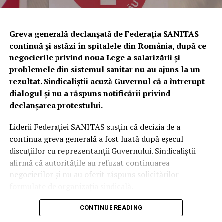
Urmează verificări privind utilizarea
câinilor pentru identificarea
Greva generală declanșată de Federația SANITAS
continuă și astăzi în spitalele din România, după ce
trufelor
negocierile privind noua Lege a salarizării și
problemele din sistemul sanitar nu au ajuns la un
Polițiștii au anunțat că, în perioada următoare,
rezultat. Sindicaliștii acuză Guvernul că a întrerupt
specialiștii din cadrul Biroului pentru Protecția
dialogul și nu a răspuns notificării privind
Animalelor vor efectua controale privind respectarea
declanșarea protestului.
legislației referitoare la deținerea și utilizarea câinilor de
urmă folosiți la identificarea trufelor.
Liderii Federației SANITAS susțin că decizia de a
continua greva generală a fost luată după eșecul
În cazul în care vor fi descoperite abateri, vor fi dispuse
discuțiilor cu reprezentanții Guvernului. Sindicaliștii
măsurile legale prevăzute de legislația în vigoare.
afirmă că autoritățile au refuzat continuarea
negocierilor și nu au oferit răspuns solicitărilor
Recomandările polițiștilor
formulate de organizația sindicală.
Autoritățile reamintesc că:
Serviciile medicale esențiale sunt
CONTINUE READING