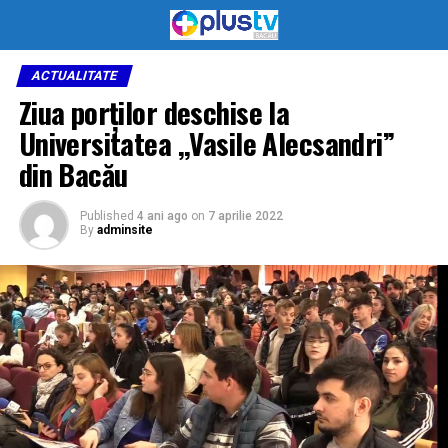
ACTUALITATE
Ziua porților deschise la
Universitatea ,,Vasile Alecsandri”
din Bacău
Published
4 ani ago
on
7 aprilie 2022
By
adminsite