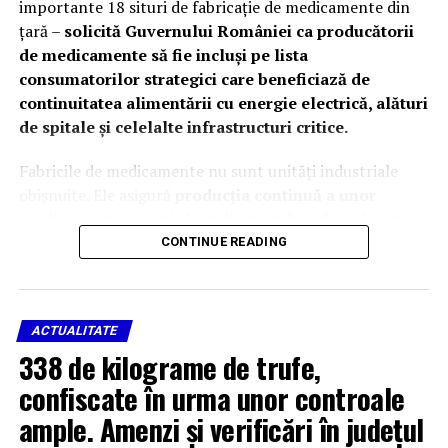
importante 18 situri de fabricaţie de medicamente din
ţară –
solicită Guvernului României ca producătorii
de medicamente să fie incluși pe lista
consumatorilor strategici care beneficiază de
continuitatea alimentării cu energie electrică, alături
de spitale și celelalte infrastructuri critice.
Fabricile de medicamente nu sunt unități industriale
obișnuite. Ele asigură
producția continuă a unor
medicamente esențiale utilizate zilnic de milioane
de pacienți români și de spitalele din toată țara
.
CONTINUE READING
Continuitatea alimentării cu energie electrică
reprezintă o
condiție indispensabilă pentru
desfășurarea proceselor de fabricație
în condiții de
ACTUALITATE
siguranță și în conformitate cu standardele europene de
338 de kilograme de trufe,
Bună Practică de Fabricație (GMP).
confiscate în urma unor controale
Întreruperea alimentării cu energie electrică, chiar și
ample. Amenzi și verificări în județul
pentru perioade scurte, poate compromite procese