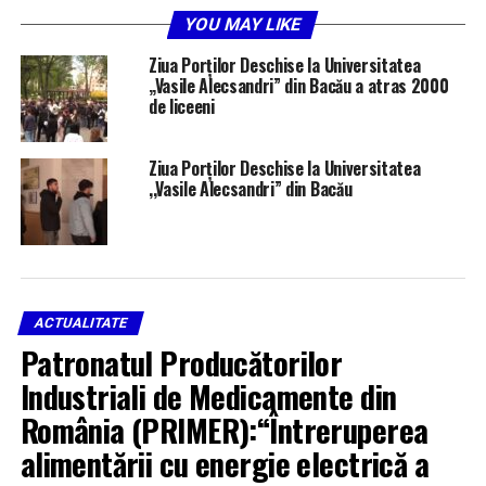
YOU MAY LIKE
RELATED TOPICS:
UNIVERSITATEA VASILE ALECSANDRI BACĂU
Ziua Porților Deschise la Universitatea
ZIUA PORȚILOR DESCHISE
„Vasile Alecsandri” din Bacău a atras 2000
de liceeni
UP NEXT
Ce verificări face DSVSA în aceasta perioadă
Ziua Porților Deschise la Universitatea
DON'T MISS
,,Vasile Alecsandri” din Bacău
Incendiu autoturism în Onesti
ACTUALITATE
Patronatul Producătorilor
Industriali de Medicamente din
România (PRIMER):“Întreruperea
alimentării cu energie electrică a