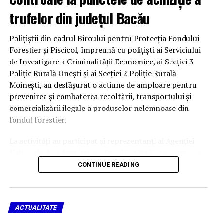
trufelor din județul Bacău
Polițiștii din cadrul Biroului pentru Protecția Fondului
Forestier și Piscicol, împreună cu polițiști ai Serviciului
de Investigare a Criminalității Economice, ai Secției 3
Poliție Rurală Onești și ai Secției 2 Poliție Rurală
Moinești, au desfășurat o acțiune de amploare pentru
prevenirea și combaterea recoltării, transportului și
comercializării ilegale a produselor nelemnoase din
fondul forestier.
La activități au participat și reprezentanți ai Agenției
Naționale de Administrare Fiscală (ANAF), precum și ai
Gărzii Naționale de Mediu – Comisariatul Județean
CONTINUE READING
Bacău.
338 de kilograme de trufe,
ACTUALITATE