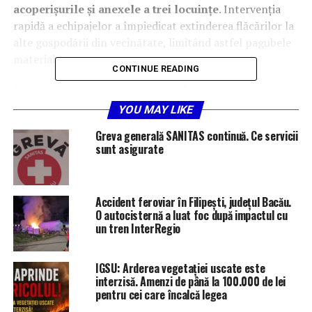
acoperișurile și anexele a trei locuințe
. Intervenția
rapidă a echipajelor a împiedicat extinderea flăcărilor la
alte gospodării din vecinătate, limitând astfel pagubele
materiale.
CONTINUE READING
În timpul intervenției,
o persoană care prezenta o
plagă tăiată la membrul superior
a fost preluată de
YOU MAY LIKE
echipajul SMURD și transportată la
Unitatea de Primiri
Greva generală SANITAS continuă. Ce servicii
Urgențe Bacău
pentru îngrijiri medicale.
sunt asigurate
Pagubele produse de incendiu
Accident feroviar în Filipești, județul Bacău.
În urma incendiului au fost înregistrate următoarele
O autocisternă a luat foc după impactul cu
pagube materiale:
un tren InterRegio
aproximativ
60 mp din acoperișul unei locuințe
IGSU: Arderea vegetației uscate este
și
o anexă de circa 40 mp
;
interzisă. Amenzi de până la 100.000 de lei
aproximativ
50 mp din acoperișul unei locuințe
pentru cei care încalcă legea
și
o anexă de aproximativ 20 mp
;