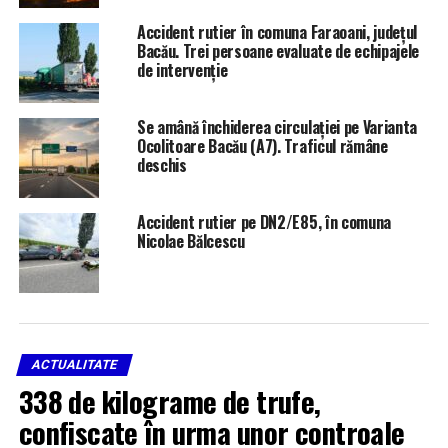
aproximativ
Accident rutier în comuna Faraoani, județul
30 mp din acoperișul unei
Bacău. Trei persoane evaluate de echipajele
locuințe
, precum și
izolația pe o suprafață de
de intervenție
aproximativ 70 mp
.
Cauza probabilă a incendiului
Se amână închiderea circulației pe Varianta
Ocolitoare Bacău (A7). Traficul rămâne
Conform pompierilor,
cauza probabilă de producere a
deschis
incendiului
a fost
un coș de fum deteriorat
.
Accident rutier pe DN2/E85, în comuna
Nicolae Bălcescu
ACTUALITATE
338 de kilograme de trufe,
RELATED TOPICS:
INCENDIU BACĂU
INCENDIU LOCUINȚĂ
INTERVENȚIE POMPIERI
ISU BACĂU
confiscate în urma unor controale
STIRILE PLUS TV BACAU