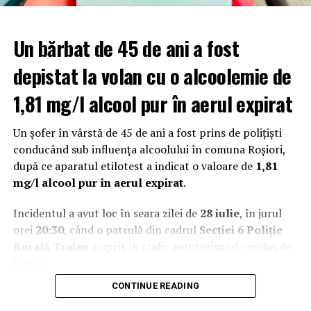
plafonarea sporurilor;
reducerea plăților pentru activitatea desfășurată în
Un bărbat de 45 de ani a fost
weekend și în zilele de sărbătoare legală;
depistat la volan cu o alcoolemie de
eliminarea sau diminuarea unor indemnizații;
scăderea veniturilor pentru o parte dintre angajații
1,81 mg/l alcool pur în aerul expirat
din sistemul sanitar.
Un șofer în vârstă de 45 de ani a fost prins de polițiști
Conducerea spitalului: Pacienții nu vor fi
conducând sub influența alcoolului în comuna Roșiori,
afectați
după ce aparatul etilotest a indicat o valoare de
1,81
mg/l alcool pur în aerul expirat
.
Conducerea Spitalului Județean de Urgență transmite că
activitatea medicală esențială este asigurată pe toată
Incidentul a avut loc în seara zilei de
28 iulie
, în jurul
durata protestului. Reprezentanții unității medicale
orei
20:30
, când o patrulă din cadrul
Secției 6 Poliție
precizează că au fost luate toate măsurile necesare
Rurală Traian
a oprit în trafic autoturismul condus de
pentru menținerea continuității actului medical și
bărbat.
pentru protejarea siguranței pacienților.
CONTINUE READING
În urma verificărilor, șoferul a fost testat cu aparatul
etilotest, rezultatul indicând o alcoolemie de
1,81 mg/l