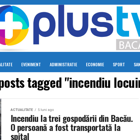
LITATE
EVENIMENT
ADMINISTRATIE
ECONOMIE
SPORT
SA
 posts tagged "incendiu locui
ACTUALITATE
5 luni ago
Incendiu la trei gospodării din Bacău.
O persoană a fost transportată la
spital