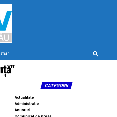
NATATE
nță"
CATEGORII
Actualitate
Administratie
Anunturi
Comunicat de presa