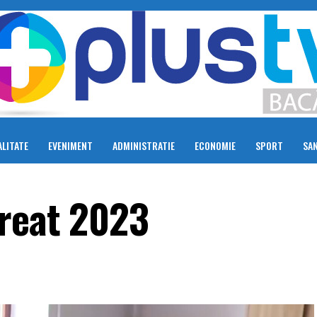
LITATE
EVENIMENT
ADMINISTRATIE
ECONOMIE
SPORT
SA
ureat 2023