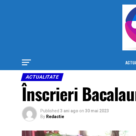
ACTUA
ACTUALITATE
Înscrieri Bacala
Published
3 ani ago
on
30 mai 2023
By
Redactie