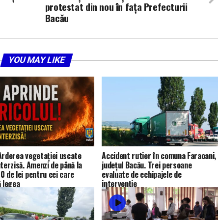
protestat din nou în fața Prefecturii
Bacău
YOU MAY LIKE
Arderea vegetației uscate
Accident rutier în comuna Faraoani,
nterzisă. Amenzi de până la
județul Bacău. Trei persoane
0 de lei pentru cei care
evaluate de echipajele de
ă legea
intervenție