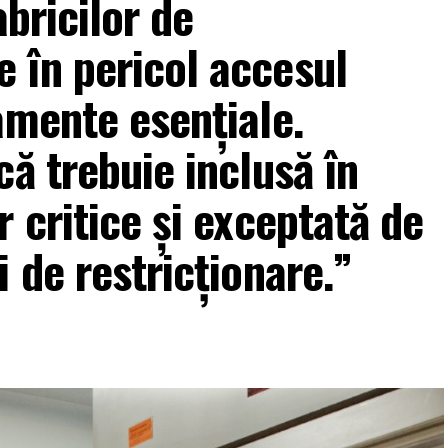
abricilor de
 în pericol accesul
amente esențiale.
ă trebuie inclusă în
 critice și exceptată de
 de restricționare.”