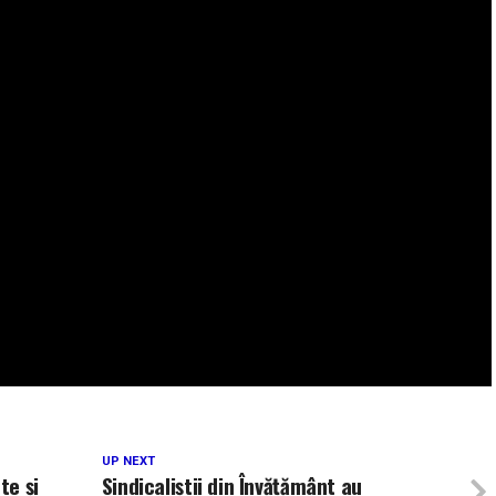
UP NEXT
te și
Sindicaliștii din Învățământ au