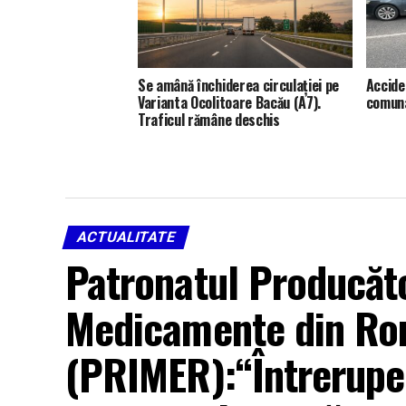
Se amână închiderea circulației pe
Accide
Varianta Ocolitoare Bacău (A7).
comuna
Traficul rămâne deschis
ACTUALITATE
Patronatul Producător
Medicamente din Ro
(PRIMER):“Întreruper