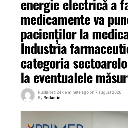
energie electrică a f
medicamente va pune
pacienților la medic
Industria farmaceutic
categoria sectoarelor
la eventualele măsuri
Published
24 de minute ago
on
7 august 2026
By
Redactie