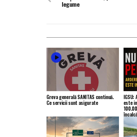
legume
Greva generală SANITAS continuă.
IGSU: 
Ce servicii sunt asigurate
este i
100.00
încalc