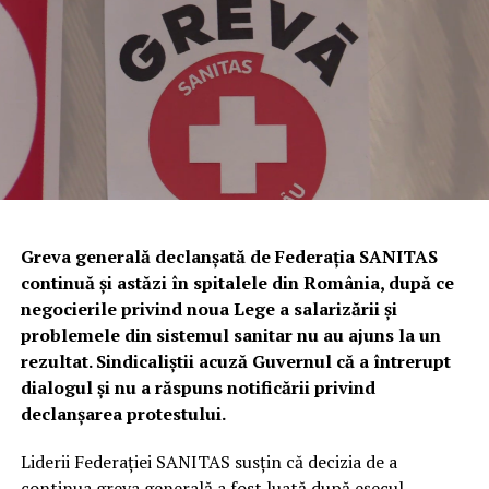
sancțiune contravențională în valoare de
5.000 de lei
,
PHARM, TERAPIA – O COMPANIE SUN PHARMA, TIS
conform prevederilor Legii nr. 171/2010 privind
PHARMACEUTICAL, VIM SPECTRUM, ZENTIVA.
stabilirea și sancționarea contravențiilor silvice.
Totodată, a fost dispusă măsura complementară a
confiscării unei cantități de
338 de kilograme de trufe
,
evaluate la
81.120 de lei
.
Urmează verificări privind utilizarea
câinilor pentru identificarea
Greva generală declanșată de Federația SANITAS
continuă și astăzi în spitalele din România, după ce
trufelor
negocierile privind noua Lege a salarizării și
problemele din sistemul sanitar nu au ajuns la un
Polițiștii au anunțat că, în perioada următoare,
rezultat. Sindicaliștii acuză Guvernul că a întrerupt
specialiștii din cadrul Biroului pentru Protecția
dialogul și nu a răspuns notificării privind
Animalelor vor efectua controale privind respectarea
declanșarea protestului.
legislației referitoare la deținerea și utilizarea câinilor de
urmă folosiți la identificarea trufelor.
Liderii Federației SANITAS susțin că decizia de a
continua greva generală a fost luată după eșecul