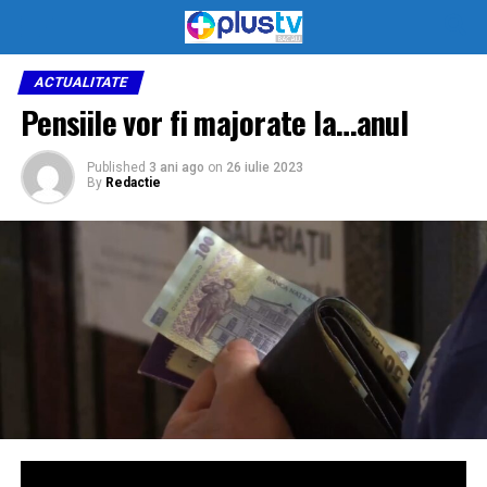
ACTUALITATE
Pensiile vor fi majorate la…anul
Published
3 ani ago
on
26 iulie 2023
By
Redactie