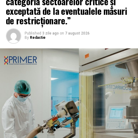
categoria sectoarelor critice și
exceptată de la eventualele măsuri
de restricționare.”
Published
3 zile ago
on
7 august 2026
By
Redactie