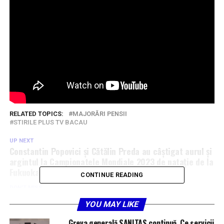
RELATED TOPICS:
MAJORĂRI PENSII
STIRILE PLUS TV BACAU
UP NEXT
Constantin Popovici şi Cătălin Preda au câștigat aurul şi
argintul la Campionatele Mondiale 2023 de nataţie de la
Fukuoka
CONTINUE READING
DON'T MISS
Mii de intervenții ale pompierilor băcăuani în prima
YOU MAY LIKE
jumătate a anului
Greva generală SANITAS continuă. Ce servicii