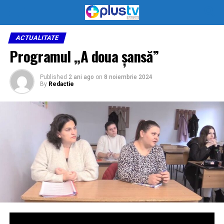
ACTUALITATE
Programul ,,A doua șansă”
Published
2 ani ago
on
8 noiembrie 2024
By
Redactie