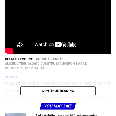
RELATED TOPICS:
A DOUA ȘANSĂ"
LICEUL TEHNOLOGIC DUMITRU MANGERON BACĂU
STIRILE PLUS TV BACĂU
UP NEXT
Angajații Direcției Sanitare Veterinare au ieșit în stradă
CONTINUE READING
DON'T MISS
Prins în flagrant delict de polițiști, în timp ce încerca să
comercializeze o armă
YOU MAY LIKE
Autoritățile „au ciuntit” indemnizația