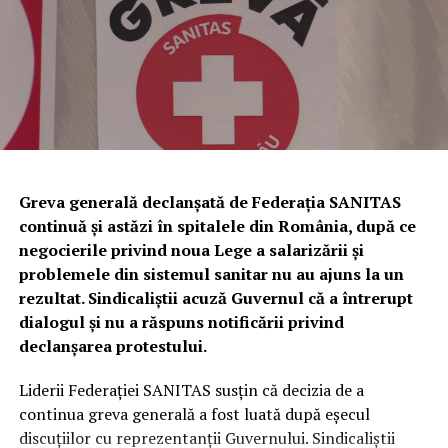
stabilirea și sancționarea contravențiilor silvice.
Totodată, a fost dispusă măsura complementară a
confiscării unei cantități de
338 de kilograme de trufe
,
evaluate la
81.120 de lei
.
Urmează verificări privind utilizarea
câinilor pentru identificarea
Greva generală declanșată de Federația SANITAS
continuă și astăzi în spitalele din România, după ce
trufelor
negocierile privind noua Lege a salarizării și
problemele din sistemul sanitar nu au ajuns la un
Polițiștii au anunțat că, în perioada următoare,
rezultat. Sindicaliștii acuză Guvernul că a întrerupt
specialiștii din cadrul Biroului pentru Protecția
dialogul și nu a răspuns notificării privind
Animalelor vor efectua controale privind respectarea
declanșarea protestului.
legislației referitoare la deținerea și utilizarea câinilor de
urmă folosiți la identificarea trufelor.
Liderii Federației SANITAS susțin că decizia de a
continua greva generală a fost luată după eșecul
În cazul în care vor fi descoperite abateri, vor fi dispuse
discuțiilor cu reprezentanții Guvernului. Sindicaliștii
măsurile legale prevăzute de legislația în vigoare.