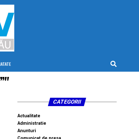
NATATE
”"
CATEGORII
Actualitate
Administratie
Anunturi
Comunicat de presa