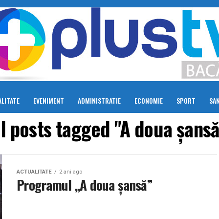
LITATE
EVENIMENT
ADMINISTRATIE
ECONOMIE
SPORT
SA
ll posts tagged "A doua șansă
ACTUALITATE
2 ani ago
Programul ,,A doua șansă”