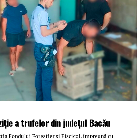
iție a trufelor din județul Bacău
cția Fondului Forestier și Piscicol, împreună cu