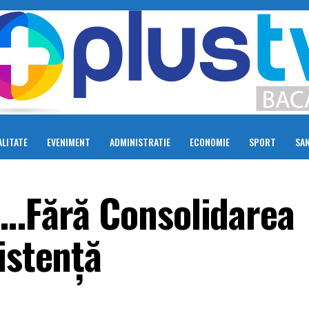
LITATE
EVENIMENT
ADMINISTRATIE
ECONOMIE
SPORT
SA
ă…Fără Consolidarea
istență