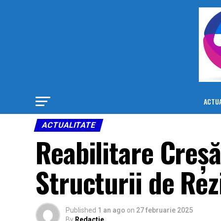
ACTUA
ACTUALITATE
Reabilitare Creș
Structurii de Rez
Published
1 an ago
on
27 februarie 2025
By
Redactie