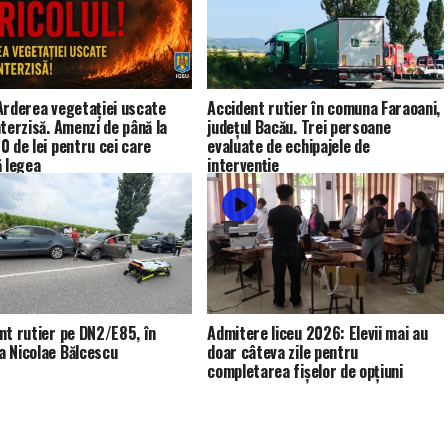
Arderea vegetației uscate
Accident rutier în comuna Faraoani,
nterzisă. Amenzi de până la
județul Bacău. Trei persoane
0 de lei pentru cei care
evaluate de echipajele de
ă legea
intervenție
nt rutier pe DN2/E85, în
Admitere liceu 2026: Elevii mai au
 Nicolae Bălcescu
doar câteva zile pentru
completarea fișelor de opțiuni