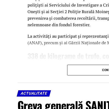
polițiști ai Serviciului de Investigare a Cr
Onești și ai Secției 2 Poliție Rurală Moin
prevenirea și combaterea recoltării, transp
nelemnoase din fondul forestier.
La activități au participat și reprezentan
(ANAF), precum și ai Gărzii Naționale de 
338 de kilograme de trufe, c
În cadrul acțiunii, oamenii legii au verific
CON
comerciale și au legitimat 17 persoane.
În urma neregulilor constatate, polițiștii 
de
5.000 de lei
, conform prevederilor Legi
ACTUALITATE
contravențiilor silvice.
Greva generală SANIT
Totodată, a fost dispusă măsura complemen