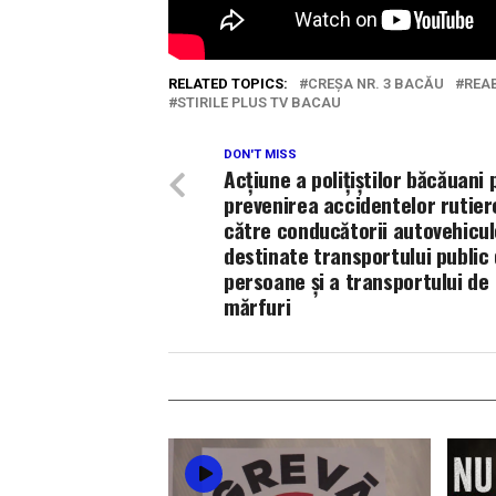
RELATED TOPICS:
CREȘA NR. 3 BACĂU
REAB
STIRILE PLUS TV BACAU
DON'T MISS
Acţiune a polițiștilor băcăuani
prevenirea accidentelor rutier
către conducătorii autovehicul
destinate transportului public
persoane și a transportului de
mărfuri