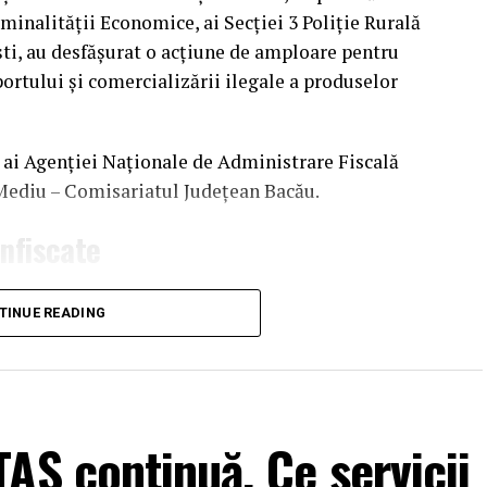
iminalității Economice, ai Secției 3 Poliție Rurală
ești, au desfășurat o acțiune de amploare pentru
ortului și comercializării ilegale a produselor
ți ai Agenției Naționale de Administrare Fiscală
Mediu – Comisariatul Județean Bacău.
onfiscate
at opt puncte de achiziție a trufelor, patru societăți
TINUE READING
au aplicat o sancțiune contravențională în valoare
i nr. 171/2010 privind stabilirea și sancționarea
AS continuă. Ce servicii
tară a confiscării unei cantități de
338 de