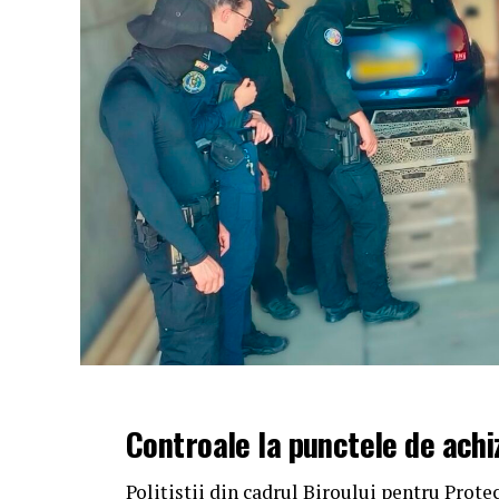
Controale la punctele de achiz
Polițiștii din cadrul Biroului pentru Prote