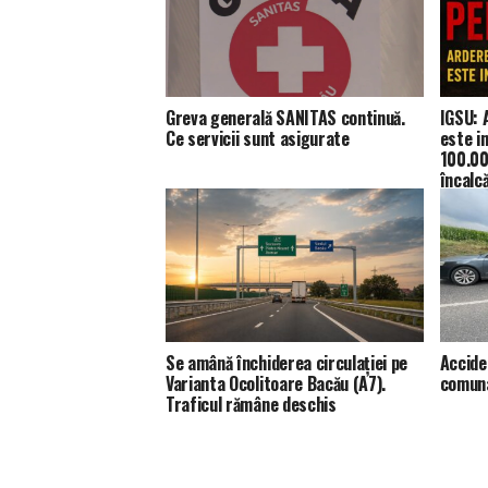
Greva generală SANITAS continuă.
IGSU: 
Ce servicii sunt asigurate
este i
100.00
încalc
Se amână închiderea circulației pe
Accide
Varianta Ocolitoare Bacău (A7).
comuna
Traficul rămâne deschis