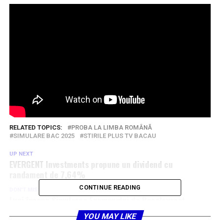
RELATED TOPICS:
PROBA LA LIMBA ROMÂNĂ
SIMULARE BAC 2025
STIRILE PLUS TV BACAU
UP NEXT
EVERGENT Investments propune un dividend cu
randament de 7,64%
CONTINUE READING
DON'T MISS
Luni începe Simularea Examenului de Bacalaureat
YOU MAY LIKE