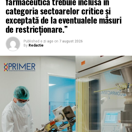
farmaceutică trebuie inclusă în
categoria sectoarelor critice și
exceptată de la eventualele măsuri
de restricționare.”
Published
o zi ago
on
7 august 2026
By
Redactie