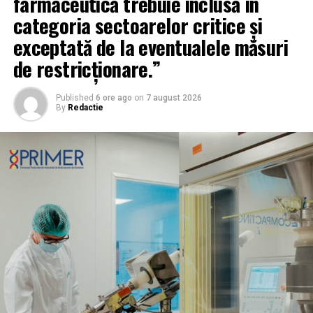
farmaceutică trebuie inclusă în
categoria sectoarelor critice și
exceptată de la eventualele măsuri
de restricționare.”
Published
6 ore ago
on
7 august 2026
By
Redactie