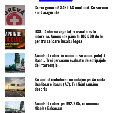
RELATED TOPICS:
STIRILE PLUS TV BACAU
Greva generală SANITAS continuă. Ce servicii
sunt asigurate
UP NEXT
Percheziții la persoane bănuite de trafic de droguri
DON'T MISS
IGSU: Arderea vegetației uscate este
Ziua Internațională a Poeziei
interzisă. Amenzi de până la 100.000 de lei
pentru cei care încalcă legea
Accident rutier în comuna Faraoani, județul
Bacău. Trei persoane evaluate de echipajele
de intervenție
Se amână închiderea circulației pe Varianta
Ocolitoare Bacău (A7). Traficul rămâne
deschis
Accident rutier pe DN2/E85, în comuna
Nicolae Bălcescu