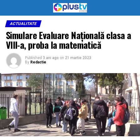
ACTUALITATE
Simulare Evaluare Națională clasa a
VIII-a, proba la matematică
Published
3 ani ago
on
21 martie 2023
By
Redactie