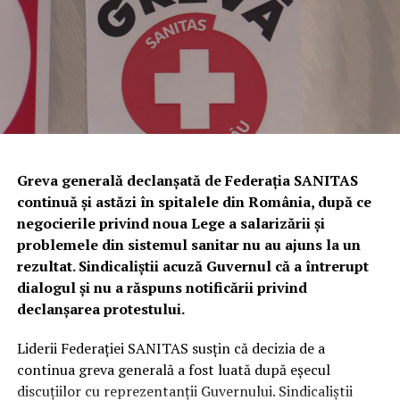
stabilirea și sancționarea contravențiilor silvice.
Totodată, a fost dispusă măsura complementară a
confiscării unei cantități de
338 de kilograme de trufe
,
evaluate la
81.120 de lei
.
Urmează verificări privind utilizarea
câinilor pentru identificarea
Greva generală declanșată de Federația SANITAS
continuă și astăzi în spitalele din România, după ce
trufelor
negocierile privind noua Lege a salarizării și
problemele din sistemul sanitar nu au ajuns la un
Polițiștii au anunțat că, în perioada următoare,
rezultat. Sindicaliștii acuză Guvernul că a întrerupt
specialiștii din cadrul Biroului pentru Protecția
dialogul și nu a răspuns notificării privind
Animalelor vor efectua controale privind respectarea
declanșarea protestului.
legislației referitoare la deținerea și utilizarea câinilor de
urmă folosiți la identificarea trufelor.
Liderii Federației SANITAS susțin că decizia de a
continua greva generală a fost luată după eșecul
În cazul în care vor fi descoperite abateri, vor fi dispuse
discuțiilor cu reprezentanții Guvernului. Sindicaliștii
măsurile legale prevăzute de legislația în vigoare.