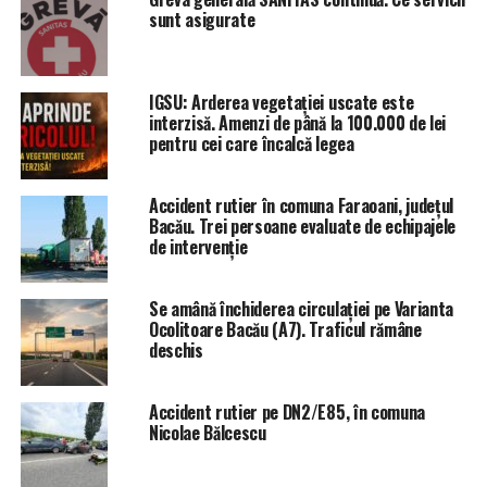
TÂRG DE PRODUSE AUTOHTONE ÎN BACĂU
sunt asigurate
UP NEXT
Elevii care au luat nota 10 la Bac și la Evaluarea
Națională au primit premii în bani
IGSU: Arderea vegetației uscate este
interzisă. Amenzi de până la 100.000 de lei
DON'T MISS
pentru cei care încalcă legea
Salarii mai mici decât media națională
Accident rutier în comuna Faraoani, județul
Bacău. Trei persoane evaluate de echipajele
de intervenție
Se amână închiderea circulației pe Varianta
Ocolitoare Bacău (A7). Traficul rămâne
deschis
Accident rutier pe DN2/E85, în comuna
Nicolae Bălcescu