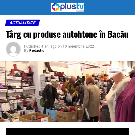
ACTUALITATE
Târg cu produse autohtone în Bacău
Published
4 ani ago
on
10 noiembrie 2022
By
Redactie