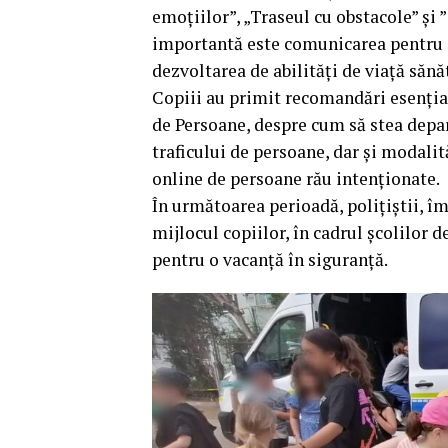
emoțiilor”, „Traseul cu obstacole” și 
importantă este comunicarea pentru a 
dezvoltarea de abilități de viață săn
Copiii au primit recomandări esenția
de Persoane, despre cum să stea depart
traficului de persoane, dar și modalită
online de persoane rău intenționate.
În următoarea perioadă, polițiștii, împ
mijlocul copiilor, în cadrul școlilor d
pentru o vacanță în siguranță.