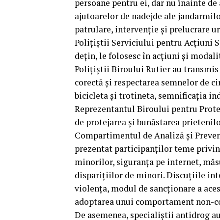
persoane pentru ei, dar nu înainte de
ajutoarelor de nadejde ale jandarmilo
patrulare, intervenție și prelucrare u
Poliţiştii Serviciului pentru Acţiuni
deţin, le folosesc în acţiuni şi modal
Poliţiştii Biroului Rutier au transmi
corectă şi respectarea semnelor de cir
bicicleta și trotineta, semnificaţia in
Reprezentantul Biroului pentru Prote
de protejarea și bunăstarea prietenilo
Compartimentul de Analiză şi Prevenir
prezentat participanților teme privin
minorilor, siguranţa pe internet, măsur
disparițiilor de minori. Discuțiile int
violența, modul de sancționare a aces
adoptarea unui comportament non-confl
De asemenea, specialiștii antidrog au