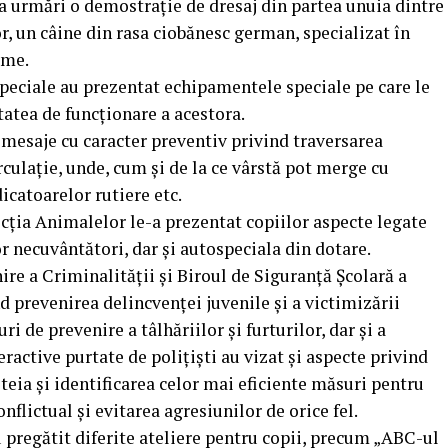
 a urmări o demostrație de dresaj din partea unuia dintre
r, un câine din rasa ciobănesc german, specializat în
rme.
 Speciale au prezentat echipamentele speciale pe care le
itatea de funcţionare a acestora.
s mesaje cu caracter preventiv privind traversarea
culaţie, unde, cum şi de la ce vârstă pot merge cu
dicatoarelor rutiere etc.
cția Animalelor le-a prezentat copiilor aspecte legate
r necuvântători, dar și autospeciala din dotare.
e a Criminalităţii și Biroul de Siguranță Școlară a
d prevenirea delincvenţei juvenile şi a victimizării
i de prevenire a tâlhăriilor și furturilor, dar și a
eractive purtate de polițiști au vizat și aspecte privind
teia și identificarea celor mai eficiente măsuri pentru
ictual și evitarea agresiunilor de orice fel.
 pregătit diferite ateliere pentru copii, precum „ABC-ul