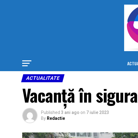
ACTUA
ACTUALITATE
Vacanță în sigura
Published
3 ani ago
on
7 iulie 2023
By
Redactie