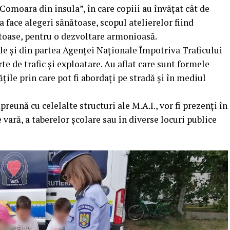
”Comoara din insula”, în care copiii au învățat cât de
face alegeri sănătoase, scopul atelierelor fiind
ătoase, pentru o dezvoltare armonioasă.
le și din partea Agenței Naționale Împotriva Traficului
e de trafic și exploatare. Au aflat care sunt formele
țile prin care pot fi abordați pe stradă și în mediul
reună cu celelalte structuri ale M.A.I., vor fi prezenți în
e vară, a taberelor școlare sau în diverse locuri publice