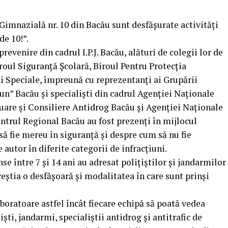
a Gimnazială nr. 10 din Bacău sunt desfășurate activități
de 10!”.
e prevenire din cadrul I.P.J. Bacău, alături de colegii lor de
Biroul Siguranță Școlară, Biroul Pentru Protecția
i Speciale, împreună cu reprezentanți ai Grupării
n” Bacău și specialiști din cadrul Agenției Naționale
uare și Consiliere Antidrog Bacău și Agenției Naționale
ntrul Regional Bacău au fost prezenți în mijlocul
să fie mereu în siguranță și despre cum să nu fie
 autor în diferite categorii de infracțiuni.
se între 7 și 14 ani au adresat poliţiştilor și jandarmilor
ceștia o desfăşoară şi modalitatea în care sunt prinşi
laboratoare astfel încât fiecare echipă să poată vedea
şti, jandarmi, specialiștii antidrog și antitrafic de