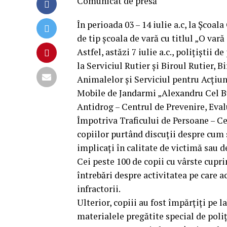
Comunicat de presă
În perioada 03 – 14 iulie a.c, la Școal
de tip școala de vară cu titlul „O vară 
Astfel, astăzi 7 iulie a.c., polițiștii d
la Serviciul Rutier și Biroul Rutier, 
Animalelor și Serviciul pentru Acțiun
Mobile de Jandarmi „Alexandru Cel Bu
Antidrog – Centrul de Prevenire, Eval
Împotriva Traficului de Persoane – Ce
copiilor purtând discuții despre cum 
implicați în calitate de victimă sau de
Cei peste 100 de copii cu vârste cuprin
întrebări despre activitatea pe care a
infractorii.
Ulterior, copiii au fost împărţiţi pe 
materialele pregătite special de poliţi