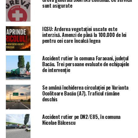
sunt asigurate
UP NEXT
Tot mai multe cazuri de viroze respiratorii
DON'T MISS
IGSU: Arderea vegetației uscate este
Diabetul afectează tot mai multe persoane
interzisă. Amenzi de până la 100.000 de lei
pentru cei care încalcă legea
Accident rutier în comuna Faraoani, județul
Bacău. Trei persoane evaluate de echipajele
de intervenție
Se amână închiderea circulației pe Varianta
Ocolitoare Bacău (A7). Traficul rămâne
deschis
Accident rutier pe DN2/E85, în comuna
Nicolae Bălcescu