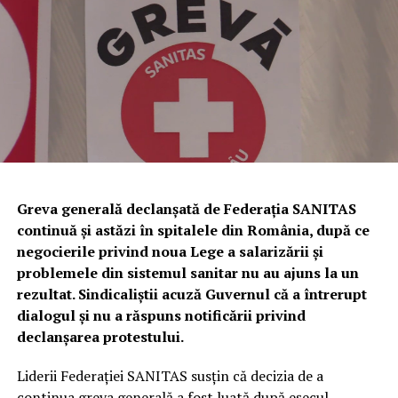
sancțiune contravențională în valoare de
5.000 de lei
,
PHARM, TERAPIA – O COMPANIE SUN PHARMA, TIS
conform prevederilor Legii nr. 171/2010 privind
PHARMACEUTICAL, VIM SPECTRUM, ZENTIVA.
stabilirea și sancționarea contravențiilor silvice.
Totodată, a fost dispusă măsura complementară a
confiscării unei cantități de
338 de kilograme de trufe
,
evaluate la
81.120 de lei
.
Urmează verificări privind utilizarea
câinilor pentru identificarea
Greva generală declanșată de Federația SANITAS
continuă și astăzi în spitalele din România, după ce
trufelor
negocierile privind noua Lege a salarizării și
problemele din sistemul sanitar nu au ajuns la un
Polițiștii au anunțat că, în perioada următoare,
rezultat. Sindicaliștii acuză Guvernul că a întrerupt
specialiștii din cadrul Biroului pentru Protecția
dialogul și nu a răspuns notificării privind
Animalelor vor efectua controale privind respectarea
declanșarea protestului.
legislației referitoare la deținerea și utilizarea câinilor de
urmă folosiți la identificarea trufelor.
Liderii Federației SANITAS susțin că decizia de a
continua greva generală a fost luată după eșecul