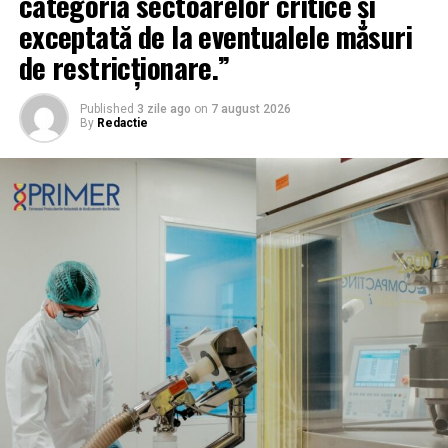
categoria sectoarelor critice și
exceptată de la eventualele măsuri
de restricționare.”
Published
3 zile ago
on
7 august 2026
By
Redactie