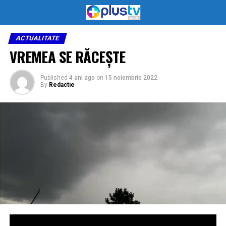
ACTUALITATE
VREMEA SE RĂCEȘTE
Published
4 ani ago
on
15 noiembrie 2022
By
Redactie