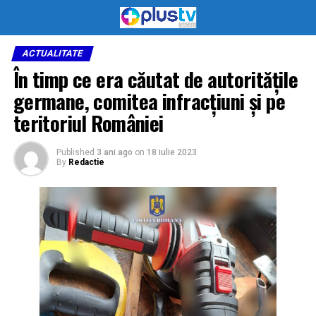
ACTUALITATE
În timp ce era căutat de autoritățile
germane, comitea infracțiuni și pe
teritoriul României
Published
3 ani ago
on
18 iulie 2023
By
Redactie