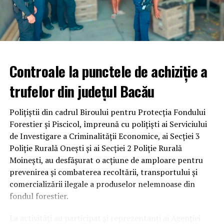
aprovizionarea spitalelor și farmaciilor.
„Industria farmaceutică trebuie tratată la același nivel de
importanță ca celelalte sectoare critice.
Medicamentele
nu pot fi produse în condiții de întreruperi repetate ale
Controale la punctele de achiziție a
energiei, iar consecințele nu se răsfrâng doar asupra
fabricilor, ci în primul rând asupra pacienților care
trufelor din județul Bacău
depind zilnic de tratamentele fabricate în România.
Securitatea energetică și securitatea sanitară trebuie
Polițiștii din cadrul Biroului pentru Protecția Fondului
abordate împreună.”,
a declarat
Dr. Dragoș Damian,
Forestier și Piscicol, împreună cu polițiști ai Serviciului
Director Executiv PRIMER
.
de Investigare a Criminalității Economice, ai Secției 3
Poliție Rurală Onești și ai Secției 2 Poliție Rurală
Protejarea producției locale de medicamente nu
Moinești, au desfășurat o acțiune de amploare pentru
reprezintă doar o măsură de sprijin pentru industrie, ci
prevenirea și combaterea recoltării, transportului și
o măsură de protejare a sănătății publice, a
comercializării ilegale a produselor nelemnoase din
continuității tratamentelor și a securității sanitare
a
fondul forestier.
României.
La activități au participat și reprezentanți ai Agenției
PRIMER își exprim
ă
disponibilitatea de a colabora cu