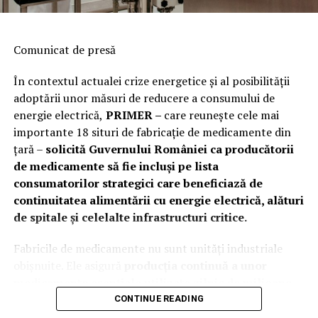
Comunicat de presă
În contextul actualei crize energetice și al posibilității
adoptării unor măsuri de reducere a consumului de
energie electrică,
PRIMER –
care reuneşte cele mai
importante 18 situri de fabricaţie de medicamente din
ţară –
solicită Guvernului României ca producătorii
de medicamente să fie incluși pe lista
consumatorilor strategici care beneficiază de
continuitatea alimentării cu energie electrică, alături
de spitale și celelalte infrastructuri critice.
Fabricile de medicamente nu sunt unități industriale
obișnuite. Ele asigură
producția continuă a unor
medicamente esențiale utilizate zilnic de milioane
de pacienți români și de spitalele din toată țara
.
CONTINUE READING
Continuitatea alimentării cu energie electrică