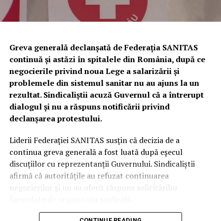
evaluate la
81.120 de lei
.
Urmează verificări privind utilizarea
câinilor pentru identificarea
Greva generală declanșată de Federația SANITAS
continuă și astăzi în spitalele din România, după ce
trufelor
negocierile privind noua Lege a salarizării și
problemele din sistemul sanitar nu au ajuns la un
Polițiștii au anunțat că, în perioada următoare,
rezultat. Sindicaliștii acuză Guvernul că a întrerupt
specialiștii din cadrul Biroului pentru Protecția
dialogul și nu a răspuns notificării privind
Animalelor vor efectua controale privind respectarea
declanșarea protestului.
legislației referitoare la deținerea și utilizarea câinilor de
urmă folosiți la identificarea trufelor.
Liderii Federației SANITAS susțin că decizia de a
continua greva generală a fost luată după eșecul
În cazul în care vor fi descoperite abateri, vor fi dispuse
discuțiilor cu reprezentanții Guvernului. Sindicaliștii
măsurile legale prevăzute de legislația în vigoare.
afirmă că autoritățile au refuzat continuarea
negocierilor și nu au oferit răspuns solicitărilor
Recomandările polițiștilor
formulate de organizația sindicală.
Autoritățile reamintesc că:
CONTINUE READING