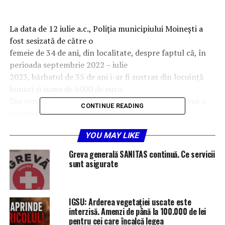
La data de 12 iulie a.c., Poliţia municipiului Moineşti a
fost sesizată de către o
femeie de 34 de ani, din localitate, despre faptul că, în
perioada septembrie 2022 – iulie
2023, bărbatul de 35 de ani i-ar fi sustras din locuinţă
bunuri şi suma de 6000 de euro.
Din cercetări polițiștii au stabilit că, femeia ar fi avut o
CONTINUE READING
relaţie de prietenie cu cel în
cauză care i-ar fi sustras cheile apartamentului din
YOU MAY LIKE
Moineşti, de unde ulterior, în repetate
rânduri i-ar fi sustras bunuri electrice, electrocasnice,
Greva generală SANITAS continuă. Ce servicii
mobilier şi suma de 6.000 de euro.
sunt asigurate
În cadrul dosarului penal întocmit de polițiști sub
aspectul săvârşirii infracţiunii de
furt calificat, la data de 13 iulie a.c, în baza unui mandat
IGSU: Arderea vegetației uscate este
de percheziţie domiciliară,
interzisă. Amenzi de până la 100.000 de lei
pentru cei care încalcă legea
polițiștii din Moinești au efectuat percheziţia la locuinţa