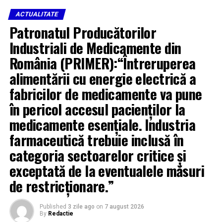
ACTUALITATE
Patronatul Producătorilor
Industriali de Medicamente din
România (PRIMER):“Întreruperea
alimentării cu energie electrică a
RELATED TOPICS:
fabricilor de medicamente va pune
CERCETAT DE POLIȚIȘTII DIN MOINEȘTI PENTRU COMITEREA
INFRACȚIUNII DE FURT CALIFICAT.
în pericol accesul pacienților la
STIRILE PLUS TV BACAU
medicamente esențiale. Industria
UP NEXT
Școala de vară la muzeu
farmaceutică trebuie inclusă în
categoria sectoarelor critice și
DON'T MISS
Piața abundă de legume și fructe
exceptată de la eventualele măsuri
de restricționare.”
Published
3 zile ago
on
7 august 2026
By
Redactie