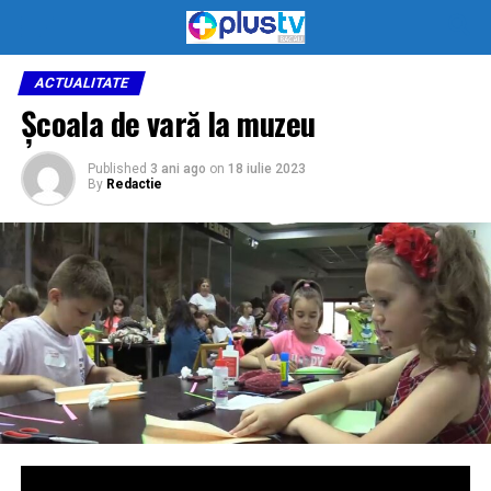
ACTUALITATE
Școala de vară la muzeu
Published
3 ani ago
on
18 iulie 2023
By
Redactie