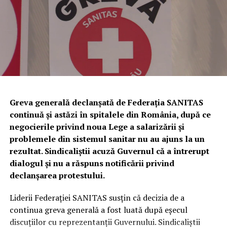
stabilirea și sancționarea contravențiilor silvice.
Totodată, a fost dispusă măsura complementară a
confiscării unei cantități de
338 de kilograme de trufe
,
evaluate la
81.120 de lei
.
Urmează verificări privind utilizarea
câinilor pentru identificarea
Greva generală declanșată de Federația SANITAS
continuă și astăzi în spitalele din România, după ce
trufelor
negocierile privind noua Lege a salarizării și
problemele din sistemul sanitar nu au ajuns la un
Polițiștii au anunțat că, în perioada următoare,
rezultat. Sindicaliștii acuză Guvernul că a întrerupt
specialiștii din cadrul Biroului pentru Protecția
dialogul și nu a răspuns notificării privind
Animalelor vor efectua controale privind respectarea
declanșarea protestului.
legislației referitoare la deținerea și utilizarea câinilor de
urmă folosiți la identificarea trufelor.
Liderii Federației SANITAS susțin că decizia de a
continua greva generală a fost luată după eșecul
În cazul în care vor fi descoperite abateri, vor fi dispuse
discuțiilor cu reprezentanții Guvernului. Sindicaliștii
măsurile legale prevăzute de legislația în vigoare.