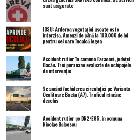
sunt asigurate
UP NEXT
Rugăciunile le-au fost ascultate
DON'T MISS
IGSU: Arderea vegetației uscate este
Restricții apă Fântânele
interzisă. Amenzi de până la 100.000 de lei
pentru cei care încalcă legea
Accident rutier în comuna Faraoani, județul
Bacău. Trei persoane evaluate de echipajele
de intervenție
Se amână închiderea circulației pe Varianta
Ocolitoare Bacău (A7). Traficul rămâne
deschis
Accident rutier pe DN2/E85, în comuna
Nicolae Bălcescu