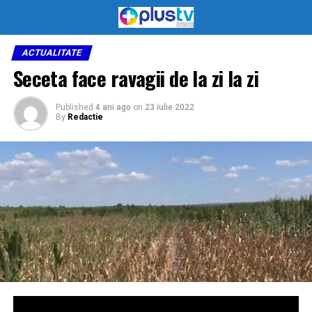
ACTUALITATE
Seceta face ravagii de la zi la zi
Published
4 ani ago
on
23 iulie 2022
By
Redactie