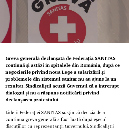
stabilirea și sancționarea contravențiilor silvice.
Totodată, a fost dispusă măsura complementară a
confiscării unei cantități de
338 de kilograme de trufe
,
evaluate la
81.120 de lei
.
Urmează verificări privind utilizarea
câinilor pentru identificarea
Greva generală declanșată de Federația SANITAS
continuă și astăzi în spitalele din România, după ce
trufelor
negocierile privind noua Lege a salarizării și
problemele din sistemul sanitar nu au ajuns la un
Polițiștii au anunțat că, în perioada următoare,
rezultat. Sindicaliștii acuză Guvernul că a întrerupt
specialiștii din cadrul Biroului pentru Protecția
dialogul și nu a răspuns notificării privind
Animalelor vor efectua controale privind respectarea
declanșarea protestului.
legislației referitoare la deținerea și utilizarea câinilor de
urmă folosiți la identificarea trufelor.
Liderii Federației SANITAS susțin că decizia de a
continua greva generală a fost luată după eșecul
În cazul în care vor fi descoperite abateri, vor fi dispuse
discuțiilor cu reprezentanții Guvernului. Sindicaliștii
măsurile legale prevăzute de legislația în vigoare.