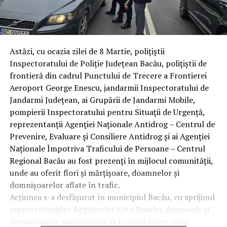
Astăzi, cu ocazia zilei de 8 Martie, polițiștii
Inspectoratului de Poliție Județean Bacău, polițiștii de
frontieră din cadrul Punctului de Trecere a Frontierei
Aeroport George Enescu, jandarmii Inspectoratului de
Jandarmi Județean, ai Grupării de Jandarmi Mobile,
pompierii Inspectoratului pentru Situații de Urgență,
reprezentanții Agenției Naționale Antidrog – Centrul de
Prevenire, Evaluare și Consiliere Antidrog și ai Agenției
Naționale Împotriva Traficului de Persoane – Centrul
Regional Bacău au fost prezenți în mijlocul comunității,
unde au oferit flori și mărțișoare, doamnelor și
domnișoarelor aflate în trafic.
Acțiunea s-a desfășurat în municipiul Bacău, cu sprijinul
reprezentanților Registrului Auto Român, doamnele și
domnișoarele participante la traficul rutier, fiind