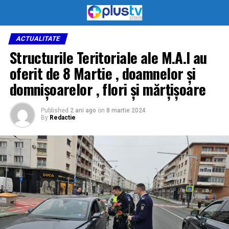
ACTUALITATE
Structurile Teritoriale ale M.A.I au
oferit de 8 Martie , doamnelor și
domnișoarelor , flori și mărțișoare
Published
2 ani ago
on
8 martie 2024
By
Redactie