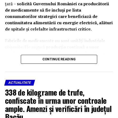
ţară –
solicită Guvernului României ca producătorii
de medicamente să fie incluși pe lista
consumatorilor strategici care beneficiază de
continuitatea alimentării cu energie electrică, alături
de spitale și celelalte infrastructuri critice.
Fabricile de medicamente nu sunt unități industriale
obișnuite. Ele asigură
producția continuă a unor
medicamente esențiale utilizate zilnic de milioane
de pacienți români și de spitalele din toată țara
.
CONTINUE READING
Continuitatea alimentării cu energie electrică
reprezintă o
condiție indispensabilă pentru
desfășurarea proceselor de fabricație
în condiții de
ACTUALITATE
siguranță și în conformitate cu standardele europene de
338 de kilograme de trufe,
Bună Practică de Fabricație (GMP).
confiscate în urma unor controale
Întreruperea alimentării cu energie electrică, chiar și
ample. Amenzi și verificări în județul
pentru perioade scurte, poate compromite procese
Bacău
tehnologice aflate în desfășurare, poate conduce la