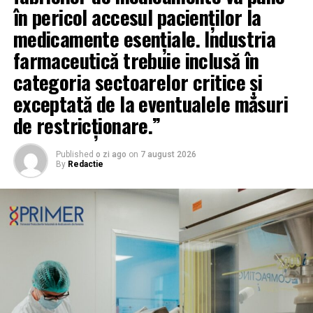
în pericol accesul pacienților la
medicamente esențiale. Industria
farmaceutică trebuie inclusă în
categoria sectoarelor critice și
exceptată de la eventualele măsuri
de restricționare.”
Published
o zi ago
on
7 august 2026
By
Redactie