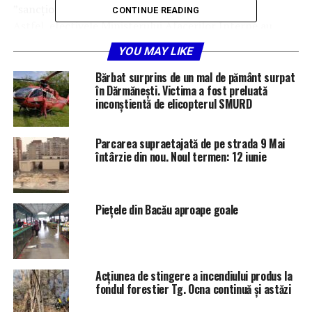
”sancționate” cu flori și mărțișoare.
CONTINUE READING
Astfel, efectivele Ministerului Afacerilor Interne au
încercat să le însenineze ziua cu o floare, un zâmbet și
YOU MAY LIKE
voie bună.
Bărbat surprins de un mal de pământ surpat
Vă urăm „La mulți ani „și o primăvară frumoasă
în Dărmănești. Victima a fost preluată
! Sursa-
inconștientă de elicopterul SMURD
MAI Bacău
Parcarea supraetajată de pe strada 9 Mai
întârzie din nou. Noul termen: 12 iunie
Piețele din Bacău aproape goale
RELATED TOPICS:
FLORI ȘI MĂRȚIȘOARE
MAI BACĂU
STIRI DIN BACĂU
UP NEXT
De 8 Martie
Acțiunea de stingere a incendiului produs la
fondul forestier Tg. Ocna continuă și astăzi
DON'T MISS
Persoane cercetate pentru evaziune fiscală