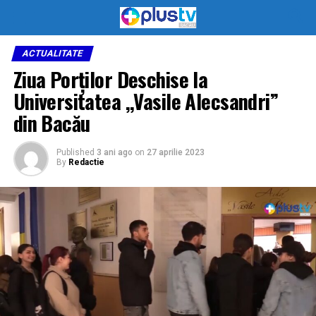
ACTUALITATE
Ziua Porților Deschise la
Universitatea ,,Vasile Alecsandri”
din Bacău
Published
3 ani ago
on
27 aprilie 2023
By
Redactie