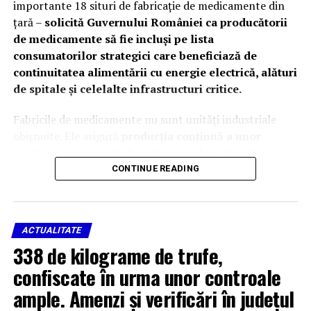
importante 18 situri de fabricaţie de medicamente din
ţară –
solicită Guvernului României ca producătorii
de medicamente să fie incluși pe lista
consumatorilor strategici care beneficiază de
continuitatea alimentării cu energie electrică, alături
de spitale și celelalte infrastructuri critice.
Fabricile de medicamente nu sunt unități industriale
obișnuite. Ele asigură
producția continuă a unor
medicamente esențiale utilizate zilnic de milioane
de pacienți români și de spitalele din toată țara
.
CONTINUE READING
Continuitatea alimentării cu energie electrică
reprezintă o
condiție indispensabilă pentru
desfășurarea proceselor de fabricație
în condiții de
ACTUALITATE
siguranță și în conformitate cu standardele europene de
338 de kilograme de trufe,
Bună Practică de Fabricație (GMP).
confiscate în urma unor controale
Întreruperea alimentării cu energie electrică, chiar și
ample. Amenzi și verificări în județul
pentru perioade scurte, poate compromite procese